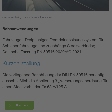
Smart Cities
den-belitsky / stock.adobe.com
DKE Fachinformationen im Kontext der Normung
Bahnanwendungen -
Blitzschutz: DIN EN 62305 in der Übersicht
Funk
Fahrzeuge - Dreiphasiges Fremdeinspeisungssystem für
Schienenfahrzeuge und zugehörige Steckverbinder;
Circular Economy für mehr Ressourceneffizienz
Gle
Deutsche Fassung EN 50546:2020/AC:2021
Kurzdarstellung
Cybersecurity in der Industrieautomatisierung
Inst
Die vorliegende Berichtigung der DIN EN 50546 berichtigt
DIN VDE 0100 für sichere Elektroinstallationen
Nied
ausschließlich die Abbildung 3 „Versorgungsanordnung für
einen Steckverbinder für 63 A/125 A“.
Elektrofachkraft (EFK)
Not-
Kaufen