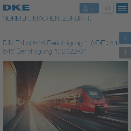
Top-Themen
VDE Fokusthemen
DIN EN 50546 Berichtigung 1 (VDE 0115-
Digital Security
546 Berichtigung 1):2022-01
Energy
Health
Industry
Living
Mobility