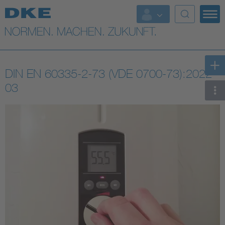
Top-Themen
VDE Fokusthemen
DIN EN 60335-2-73 (VDE 0700-73):2022-
Digital Security
03
Energy
Health
Industry
Living
Mobility