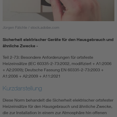
Smart Cities
DKE Fachinformationen im Kontext der Normung
Jürgen Fälchle / stock.adobe.com
Blitzschutz: DIN EN 62305 in der Übersicht
Funk
Sicherheit elektrischer Geräte für den Hausgebrauch und
ähnliche Zwecke -
Circular Economy für mehr Ressourceneffizienz
Gle
Teil 2-73: Besondere Anforderungen für ortsfeste
Heizeinsätze (IEC 60335-2-73:2002, modifiziert + A1:2006
Cybersecurity in der Industrieautomatisierung
Inst
+ A2:2009); Deutsche Fassung EN 60335-2-73:2003 +
A1:2006 + A2:2009 + A11:2021
DIN VDE 0100 für sichere Elektroinstallationen
Nied
Kurzdarstellung
Elektrofachkraft (EFK)
Not-
Diese Norm behandelt die Sicherheit elektrischer ortsfester
Heizeinsätze für den Hausgebrauch und ähnliche Zwecke,
die zur Installation in einem zur Atmosphäre hin offenen