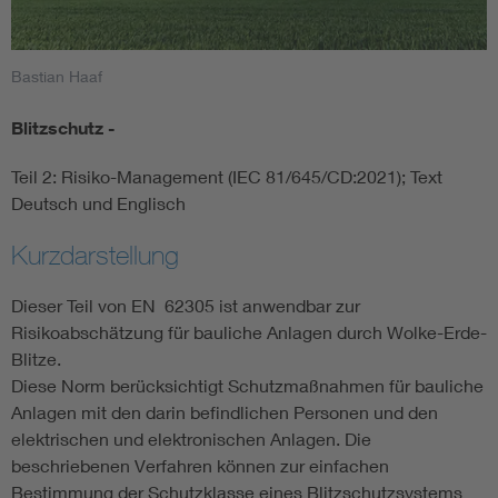
Smart Cities
Bastian Haaf
DKE Fachinformationen im Kontext der Normung
Blitzschutz -
Blitzschutz: DIN EN 62305 in der Übersicht
Funk
Teil 2: Risiko-Management (IEC 81/645/CD:2021); Text
Deutsch und Englisch
Circular Economy für mehr Ressourceneffizienz
Gle
Kurzdarstellung
Cybersecurity in der Industrieautomatisierung
Inst
Dieser Teil von EN 62305 ist anwendbar zur
Risikoabschätzung für bauliche Anlagen durch Wolke-Erde-
DIN VDE 0100 für sichere Elektroinstallationen
Nied
Blitze.
Diese Norm berücksichtigt Schutzmaßnahmen für bauliche
Anlagen mit den darin befindlichen Personen und den
Elektrofachkraft (EFK)
Not-
elektrischen und elektronischen Anlagen. Die
beschriebenen Verfahren können zur einfachen
Bestimmung der Schutzklasse eines Blitzschutzsystems