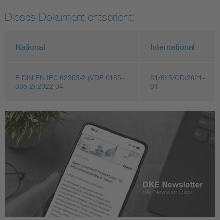
Dieses Dokument entspricht:
National
International
E DIN EN IEC 62305-2 (VDE 0185-
81/645/CD:2021-
305-2):2022-04
01