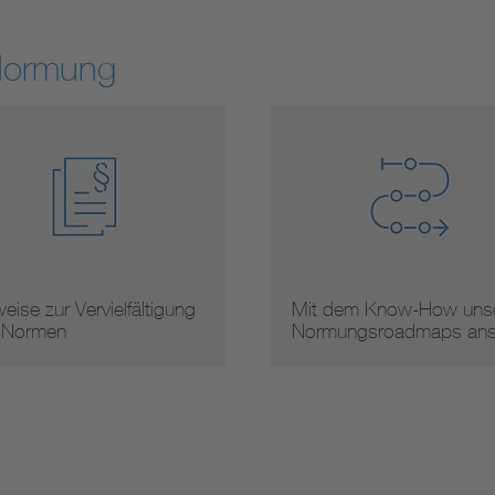
Normung
eise zur Vervielfältigung
Mit dem Know-How unse
 Normen
Normungsroadmaps an