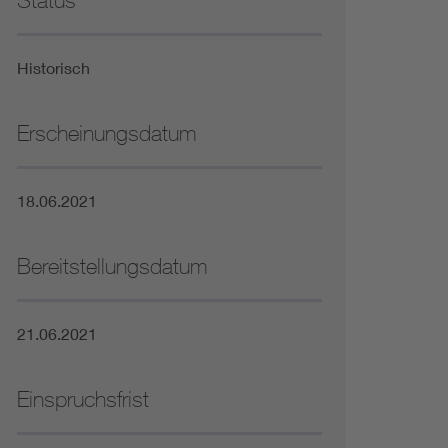
Status
Niederspannungsrichtlinie
Historisch
Not- und Sicherheitsbeleuchtung
Erscheinungsdatum
18.06.2021
Bereitstellungsdatum
21.06.2021
Einspruchsfrist