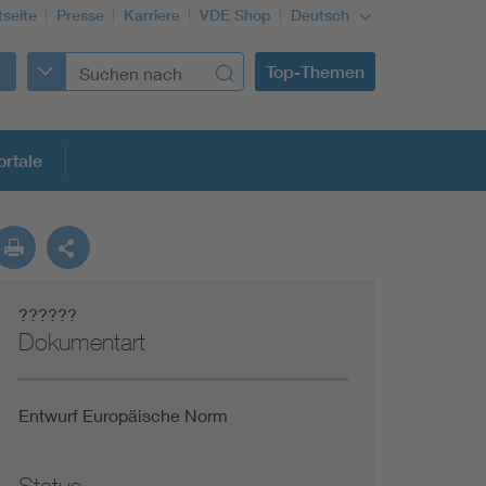
tseite
Presse
Karriere
VDE Shop
Deutsch
Top-Themen
rtale
rmung
??????
Funktionale Sicherheit schützt den Menschen
Dokumentart
Gleichstromanwendungen im Wachstum
Entwurf Europäische Norm
Installation und Betrieb von Mini-PV-Anlagen