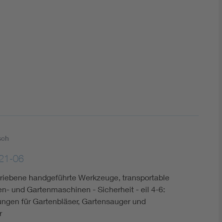
DIN VDE 0100 für sichere Elektroinstallationen
Elektrofachkraft (EFK)
sch
21-06
triebene handgeführte Werkzeuge, transportable
- und Gartenmaschinen - Sicherheit - eil 4-6:
ngen für Gartenbläser, Gartensauger und
r