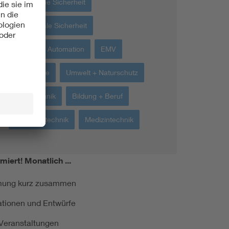
Elektrische Sicherheit
Funktionale Sicherheit
Robotik + Automation
EMV
Werkstoffe
Umwelt + Naturschutz
Messtechnik
Bildung + Beruf
Gebäudetechnik
Medizintechnik
miert!
Monatlich ...
ormung kurz zusammen
kationen und Entwürfe
e Veranstaltungen