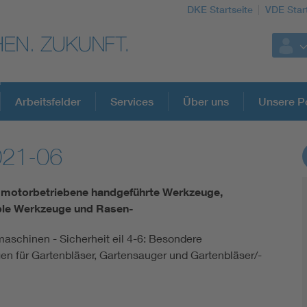
DKE Startseite
VDE Star
Arbeitsfelder
Services
Über uns
Unsere Po
021-06
DKE Fachinformationen im Kontext der No
e motorbetriebene handgeführte Werkzeuge,
Blitzschutz: DIN EN 62305 in der Übersicht
ble Werkzeuge und Rasen-
aschinen - Sicherheit eil 4-6: Besondere
Circular Economy für mehr Ressourceneffizienz
en für Gartenbläser, Gartensauger und Gartenbläser/-
Cybersecurity in der Industrieautomatisierung