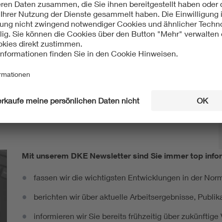
Mit unserem DKE Newsletter sind Sie immer top infor
fassen wir die wichtigsten Entwicklungen in der N
berichten wir über aktuelle Arbeitsergebnisse, Publi
informieren wir Sie bereits frühzeitig über zukünftig