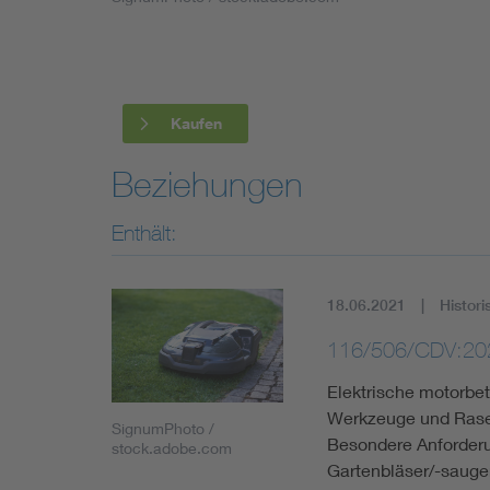
Industry
Living
Kaufen
Mobility
Beziehungen
Smart Cities
Enthält:
18.06.2021
Histori
116/506/CDV:20
Elektrische motorbe
Werkzeuge und Rasen
SignumPhoto /
Besondere Anforderu
stock.adobe.com
Gartenbläser/-sauge