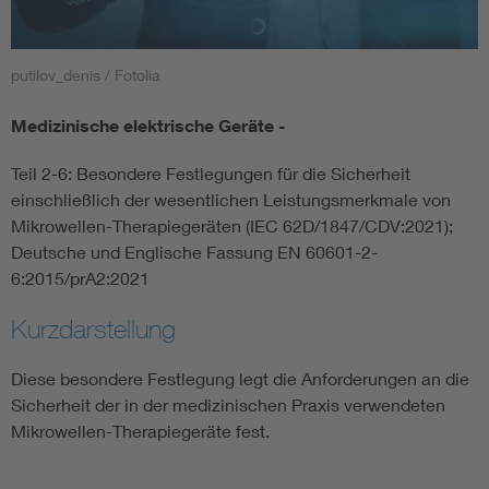
Smart Cities
putilov_denis / Fotolia
DKE Fachinformationen im Kontext der Normung
Medizinische elektrische Geräte -
Blitzschutz: DIN EN 62305 in der Übersicht
Funk
Teil 2-6: Besondere Festlegungen für die Sicherheit
einschließlich der wesentlichen Leistungsmerkmale von
Circular Economy für mehr Ressourceneffizienz
Gle
Mikrowellen-Therapiegeräten (IEC 62D/1847/CDV:2021);
Deutsche und Englische Fassung EN 60601-2-
6:2015/prA2:2021
Cybersecurity in der Industrieautomatisierung
Inst
Kurzdarstellung
DIN VDE 0100 für sichere Elektroinstallationen
Nied
Diese besondere Festlegung legt die Anforderungen an die
Sicherheit der in der medizinischen Praxis verwendeten
Elektrofachkraft (EFK)
Not-
Mikrowellen-Therapiegeräte fest.