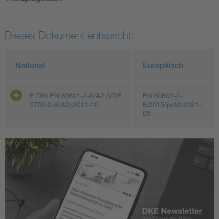
Dieses Dokument entspricht:
National
Europäisch
E DIN EN 60601-2-6/A2 (VDE
EN 60601-2-
0750-2-6/A2):2021-10
6:2015/prA2:2021-
05