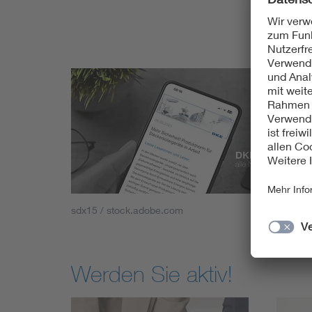
sdx15 / stock.adobe.com
Werden Sie aktiv!