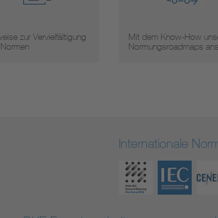
eise zur Vervielfältigung
Mit dem Know-How unse
 Normen
Normungsroadmaps an
Internationale No