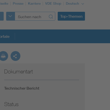
tseite
Presse
Karriere
VDE Shop
Deutsch
Top-Themen
rtale
rmung
Dokumentart
Funktionale Sicherheit schützt den Menschen
Gleichstromanwendungen im Wachstum
Technischer Bericht
Installation und Betrieb von Mini-PV-Anlagen
Status