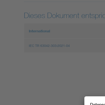
Dieses Dokument entspric
International
IEC TR 63042-303:2021-04