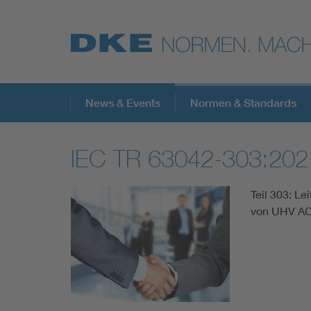
Top-Themen
News & Events
Normen & Standards
IEC TR 63042-303:202
VDE Fokusthemen
Teil 303: L
Digital Security
von UHV AC 
Energy
Health