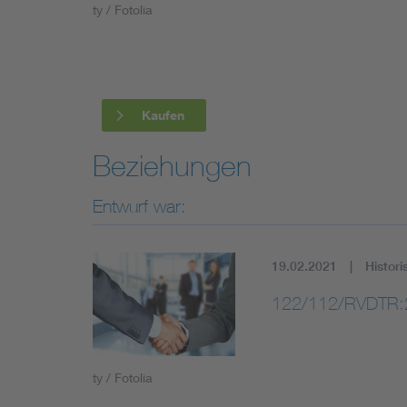
ty / Fotolia
Industry
Living
Kaufen
Mobility
Beziehungen
Smart Cities
Entwurf war:
19.02.2021
Histori
122/112/RVDTR:
ty / Fotolia