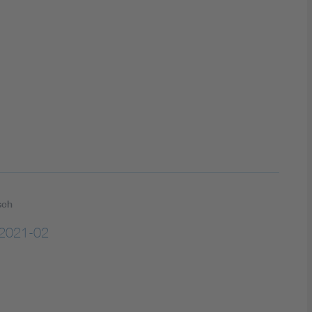
DIN VDE 0100 für sichere Elektroinstallationen
Elektrofachkraft (EFK)
sch
2021-02