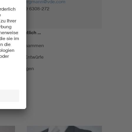
monika.bergmann@vde.com
Tel. +49 69 6308-272
miert!
Monatlich ...
ormung kurz zusammen
kationen und Entwürfe
e Veranstaltungen