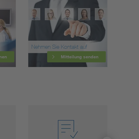
Nehmen Sie Kontakt auf
men
Mitteilung senden