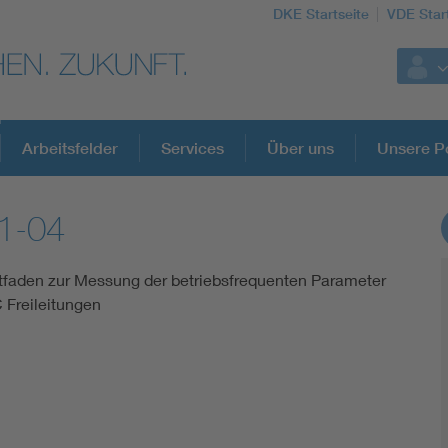
DKE Startseite
VDE Star
Arbeitsfelder
Services
Über uns
Unsere Po
1-04
DKE Fachinformationen im Kontext der No
eitfaden zur Messung der betriebsfrequenten Parameter
Blitzschutz: DIN EN 62305 in der Übersicht
Freileitungen
Circular Economy für mehr Ressourceneffizienz
Cybersecurity in der Industrieautomatisierung