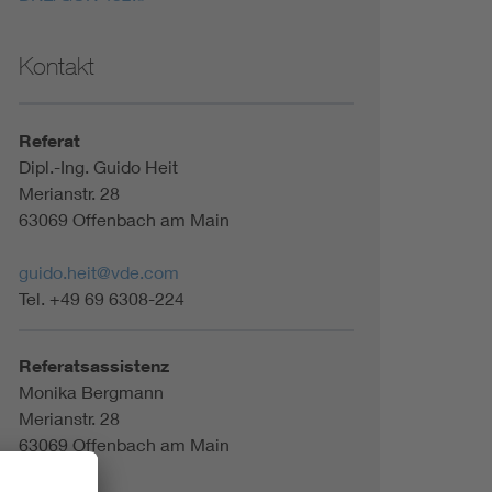
Kontakt
Referat
Dipl.-Ing. Guido Heit
Merianstr. 28
63069 Offenbach am Main
guido.heit@vde.com
Tel. +49 69 6308-224
Referatsassistenz
Monika Bergmann
Merianstr. 28
63069 Offenbach am Main