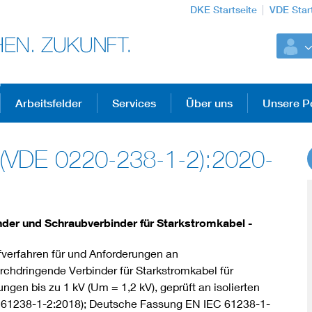
DKE Startseite
VDE Star
Arbeitsfelder
Services
Über uns
Unsere Po
(VDE 0220-238-1-2):2020-
DKE Fachinformationen im Kontext der No
Blitzschutz: DIN EN 62305 in der Übersicht
der und Schraubverbinder für Starkstromkabel -
Circular Economy für mehr Ressourceneffizienz
üfverfahren für und Anforderungen an
urchdringende Verbinder für Starkstromkabel für
Cybersecurity in der Industrieautomatisierung
gen bis zu 1 kV (Um = 1,2 kV), geprüft an isolierten
C 61238-1-2:2018); Deutsche Fassung EN IEC 61238-1-