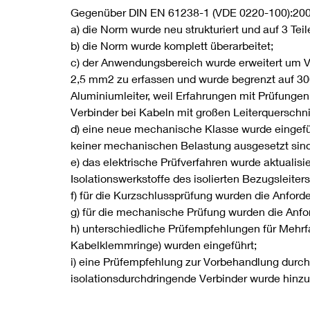
Gegenüber DIN EN 61238-1 (VDE 0220-100):20
a) die Norm wurde neu strukturiert und auf 3 Teile
b) die Norm wurde komplett überarbeitet;
c) der Anwendungsbereich wurde erweitert um Ve
2,5 mm2 zu erfassen und wurde begrenzt auf 30
Aluminiumleiter, weil Erfahrungen mit Prüfung
Verbinder bei Kabeln mit großen Leiterquerschn
d) eine neue mechanische Klasse wurde eingefü
keiner mechanischen Belastung ausgesetzt sind
e) das elektrische Prüfverfahren wurde aktualisi
Isolationswerkstoffe des isolierten Bezugsleiter
f) für die Kurzschlussprüfung wurden die Anford
g) für die mechanische Prüfung wurden die Anfor
h) unterschiedliche Prüfempfehlungen für Mehrfa
Kabelklemmringe) wurden eingeführt;
i) eine Prüfempfehlung zur Vorbehandlung durc
isolationsdurchdringende Verbinder wurde hinzu