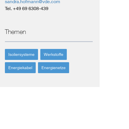
sandra.hofmann@vde.com
Tel. +49 69 6308-439
Themen
Isoliersysteme
Werkstoffe
Energiekabel
Energienetze