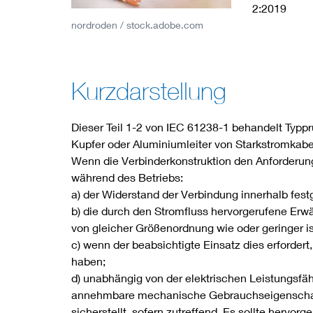
2:2019
Industry
nordroden / stock.adobe.com
Living
Kurzdarstellung
Mobility
Dieser Teil 1-2 von IEC 61238-1 behandelt Typpr
Smart Cities
Kupfer oder Aluminiumleiter von Starkstromkabe
Wenn die Verbinderkonstruktion den Anforderung
während des Betriebs:
a) der Widerstand der Verbindung innerhalb festg
b) die durch den Stromfluss hervorgerufene Erwä
von gleicher Größenordnung wie oder geringer ist
c) wenn der beabsichtigte Einsatz dies erfordert
haben;
d) unabhängig von der elektrischen Leistungsfähi
annehmbare mechanische Gebrauchseigenschaft
sicherstellt, sofern zutreffend. Es sollte hervo