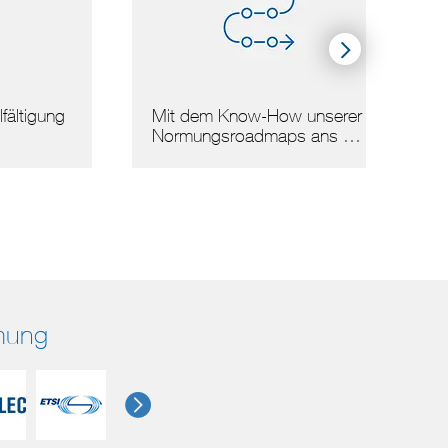
gung
Mit dem Know-How unserer
Arbei
Normungsroadmaps ans …
rmung