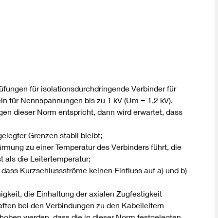
DIN VDE 0100 für sichere Elektroinstallationen
Elektrofachkraft (EFK)
üfungen für isolationsdurchdringende Verbinder für
ln für Nennspannungen bis zu 1 kV (Um = 1,2 kV).
en dieser Norm entspricht, dann wird erwartet, dass
elegter Grenzen stabil bleibt;
rmung zu einer Temperatur des Verbinders führt, die
 als die Leitertemperatur;
, dass Kurzschlussströme keinen Einfluss auf a) und b)
gkeit, die Einhaltung der axialen Zugfestigkeit
en bei den Verbindungen zu den Kabelleitern
rgehoben werden, dass die in dieser Norm festgelegten