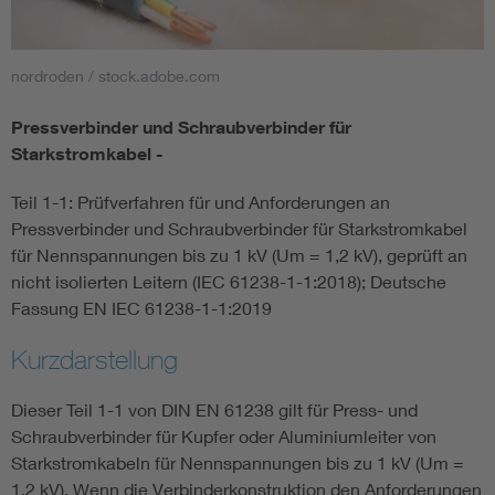
Smart Cities
nordroden / stock.adobe.com
DKE Fachinformationen im Kontext der Normung
Pressverbinder und Schraubverbinder für
Starkstromkabel -
Blitzschutz: DIN EN 62305 in der Übersicht
Funk
Teil 1-1: Prüfverfahren für und Anforderungen an
Circular Economy für mehr Ressourceneffizienz
Gle
Pressverbinder und Schraubverbinder für Starkstromkabel
für Nennspannungen bis zu 1 kV (Um = 1,2 kV), geprüft an
nicht isolierten Leitern (IEC 61238-1-1:2018); Deutsche
Cybersecurity in der Industrieautomatisierung
Inst
Fassung EN IEC 61238-1-1:2019
DIN VDE 0100 für sichere Elektroinstallationen
Nied
Kurzdarstellung
Dieser Teil 1-1 von DIN EN 61238 gilt für Press- und
Elektrofachkraft (EFK)
Not-
Schraubverbinder für Kupfer oder Aluminiumleiter von
Starkstromkabeln für Nennspannungen bis zu 1 kV (Um =
1,2 kV). Wenn die Verbinderkonstruktion den Anforderungen