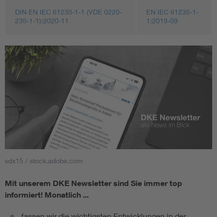
DIN EN IEC 61238-1-1 (VDE 0220-
EN IEC 61238-1-
238-1-1):2020-11
1:2019-09
sdx15 / stock.adobe.com
Mit unserem DKE Newsletter sind Sie immer top
informiert!
Monatlich ...
fassen wir die wichtigsten Entwicklungen in der