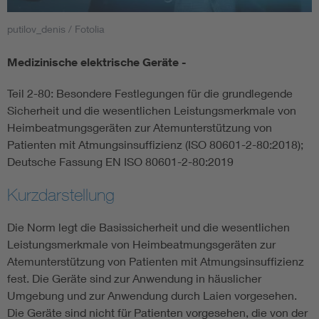
putilov_denis / Fotolia
Smart Cities
Medizinische elektrische Geräte -
DKE Fachinformationen im Kontext der Normung
Teil 2-80: Besondere Festlegungen für die grundlegende
Blitzschutz: DIN EN 62305 in der Übersicht
Funk
Sicherheit und die wesentlichen Leistungsmerkmale von
Heimbeatmungsgeräten zur Atemunterstützung von
Patienten mit Atmungsinsuffizienz (ISO 80601-2-80:2018);
Circular Economy für mehr Ressourceneffizienz
Gle
Deutsche Fassung EN ISO 80601-2-80:2019
Cybersecurity in der Industrieautomatisierung
Inst
Kurzdarstellung
Die Norm legt die Basissicherheit und die wesentlichen
DIN VDE 0100 für sichere Elektroinstallationen
Nied
Leistungsmerkmale von Heimbeatmungsgeräten zur
Atemunterstützung von Patienten mit Atmungsinsuffizienz
Elektrofachkraft (EFK)
Not-
fest. Die Geräte sind zur Anwendung in häuslicher
Umgebung und zur Anwendung durch Laien vorgesehen.
Die Geräte sind nicht für Patienten vorgesehen, die von der