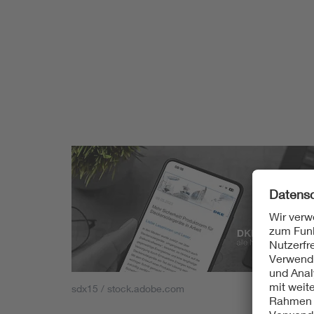
sdx15 / stock.adobe.com