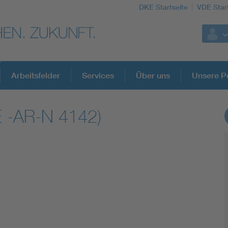
DKE Startseite
VDE Star
Arbeitsfelder
Services
Über uns
Unsere Po
 -AR-N 4142)
DKE Fachinformationen im Kontext der No
Blitzschutz: DIN EN 62305 in der Übersicht
Circular Economy für mehr Ressourceneffizienz
Cybersecurity in der Industrieautomatisierung