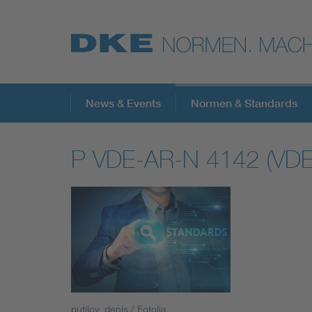
Top-Themen
News & Events
Normen & Standards
P VDE-AR-N 4142 (VDE
VDE Fokusthemen
Digital Security
Energy
Health
putilov_denis / Fotolia