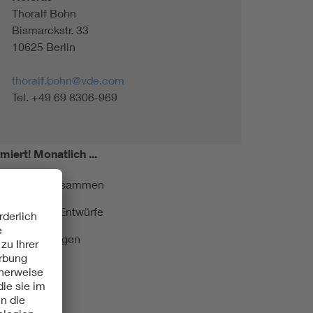
Thoralf Bohn
Bismarckstr. 33
10625 Berlin
thoralf.bohn@vde.com
Tel. +49 69 8306-969
miert!
Monatlich ...
ormung kurz zusammen
kationen und Entwürfe
e Veranstaltungen