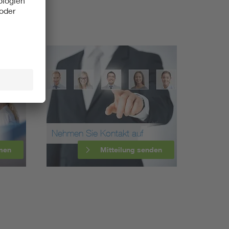
Nehmen Sie Kontakt auf
men
Mitteilung senden