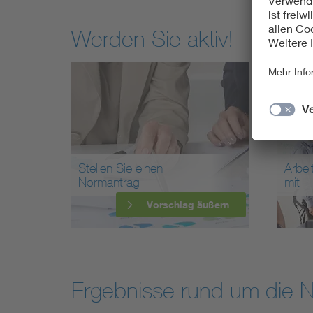
Werden Sie aktiv!
Stellen Sie einen
Arbei
Normantrag
mit
Vorschlag äußern
Ergebnisse rund um die 