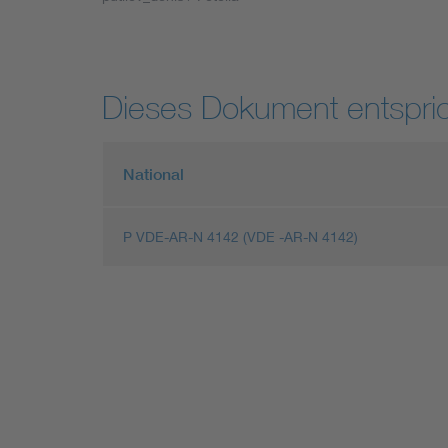
Industry
Living
Dieses Dokument entspric
Mobility
National
Smart Cities
P VDE-AR-N 4142 (VDE -AR-N 4142)