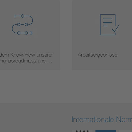
 dem Know-How unserer
Arbeitsergebnisse
mungsroadmaps ans …
Internationale No