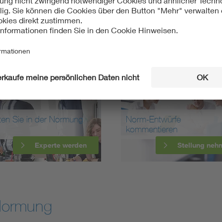
ten Sie in der Normung
Norm-Entwürfe
kommentieren
Experte werden
Stellung neh
Normung