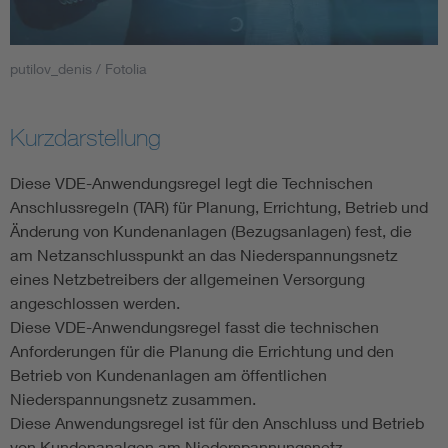
Smart Cities
putilov_denis / Fotolia
DKE Fachinformationen im Kontext der Normung
Kurzdarstellung
Blitzschutz: DIN EN 62305 in der Übersicht
Funk
Diese VDE-Anwendungsregel legt die Technischen
Circular Economy für mehr Ressourceneffizienz
Gle
Anschlussregeln (TAR) für Planung, Errichtung, Betrieb und
Änderung von Kundenanlagen (Bezugsanlagen) fest, die
am Netzanschlusspunkt an das Niederspannungsnetz
Cybersecurity in der Industrieautomatisierung
Inst
eines Netzbetreibers der allgemeinen Versorgung
angeschlossen werden.
DIN VDE 0100 für sichere Elektroinstallationen
Nied
Diese VDE-Anwendungsregel fasst die technischen
Anforderungen für die Planung die Errichtung und den
Betrieb von Kundenanlagen am öffentlichen
Elektrofachkraft (EFK)
Not-
Niederspannungsnetz zusammen.
Diese Anwendungsregel ist für den Anschluss und Betrieb
von Kundenanalgen am Niederspannungsnetz