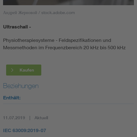
Андрей Жерновой / stock.adobe.com
Smart Cities
Ultraschall -
DKE Fachinformationen im Kontext der Normung
Physiotherapiesysteme - Feldspezifikationen und
Blitzschutz: DIN EN 62305 in der Übersicht
Funk
Messmethoden im Frequenzbereich 20 kHz bis 500 kHz
Circular Economy für mehr Ressourceneffizienz
Gle
Kaufen
Cybersecurity in der Industrieautomatisierung
Inst
Beziehungen
Enthält:
DIN VDE 0100 für sichere Elektroinstallationen
Nied
Elektrofachkraft (EFK)
Not-
11.07.2019
Aktuell
IEC 63009:2019-07