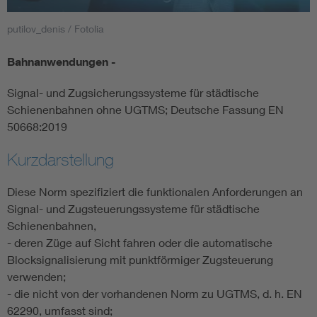
putilov_denis / Fotolia
Smart Cities
Bahnanwendungen -
DKE Fachinformationen im Kontext der Normung
Signal- und Zugsicherungssysteme für städtische
Blitzschutz: DIN EN 62305 in der Übersicht
Funk
Schienenbahnen ohne UGTMS; Deutsche Fassung EN
50668:2019
Circular Economy für mehr Ressourceneffizienz
Gle
Kurzdarstellung
Cybersecurity in der Industrieautomatisierung
Inst
Diese Norm spezifiziert die funktionalen Anforderungen an
Signal- und Zugsteuerungssysteme für städtische
Schienenbahnen,
DIN VDE 0100 für sichere Elektroinstallationen
Nied
- deren Züge auf Sicht fahren oder die automatische
Blocksignalisierung mit punktförmiger Zugsteuerung
Elektrofachkraft (EFK)
Not-
verwenden;
- die nicht von der vorhandenen Norm zu UGTMS, d. h. EN
62290, umfasst sind;