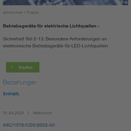
photocrew / Fotolia
Smart Cities
Betriebsgeräte für elektrische Lichtquellen -
DKE Fachinformationen im Kontext der Normung
Sicherheit Teil 2-13: Besondere Anforderungen an
Blitzschutz: DIN EN 62305 in der Übersicht
Funk
elektronische Betriebsgeräte für LED-Lichtquellen
Circular Economy für mehr Ressourceneffizienz
Gle
Kaufen
Cybersecurity in der Industrieautomatisierung
Inst
Beziehungen
DIN VDE 0100 für sichere Elektroinstallationen
Nied
Enthält:
Elektrofachkraft (EFK)
Not-
31.03.2023
Historisch
34C/1576/CDV:2023-03