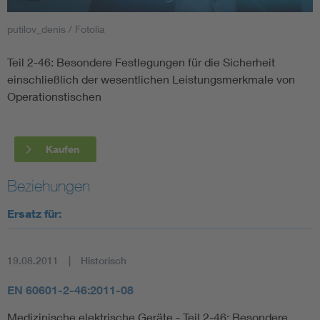
putilov_denis / Fotolia
Smart Cities
Teil 2-46: Besondere Festlegungen für die Sicherheit
DKE Fachinformationen im Kontext der Normung
einschließlich der wesentlichen Leistungsmerkmale von
Operationstischen
Blitzschutz: DIN EN 62305 in der Übersicht
Funk
Circular Economy für mehr Ressourceneffizienz
Gle
Kaufen
Beziehungen
Cybersecurity in der Industrieautomatisierung
Inst
Ersatz für:
DIN VDE 0100 für sichere Elektroinstallationen
Nied
19.08.2011
Historisch
Elektrofachkraft (EFK)
Not-
EN 60601-2-46:2011-08
Medizinische elektrische Geräte - Teil 2-46: Besondere