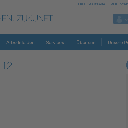
DKE Startseite
VDE Star
Arbeitsfelder
Services
Über uns
Unsere Po
-12
DKE Fachinformationen im Kontext der No
Blitzschutz: DIN EN 62305 in der Übersicht
Circular Economy für mehr Ressourceneffizienz
Cybersecurity in der Industrieautomatisierung