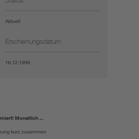
Status
Niederspannungsrichtlinie
Aktuell
Not- und Sicherheitsbeleuchtung
Erscheinungsdatum
16.12.1999
miert!
Monatlich ...
ormung kurz zusammen