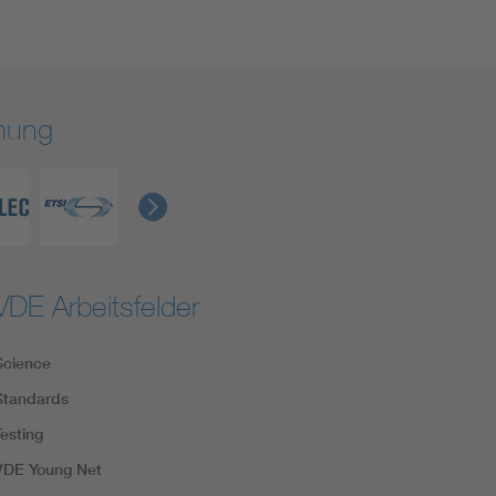
rmung
VDE Arbeitsfelder
Science
Standards
Testing
VDE Young Net