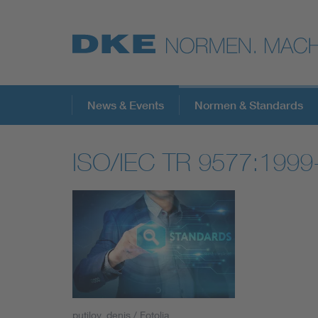
Top-Themen
News & Events
Normen & Standards
ISO/IEC TR 9577:1999
VDE Fokusthemen
Digital Security
Energy
Health
putilov_denis / Fotolia