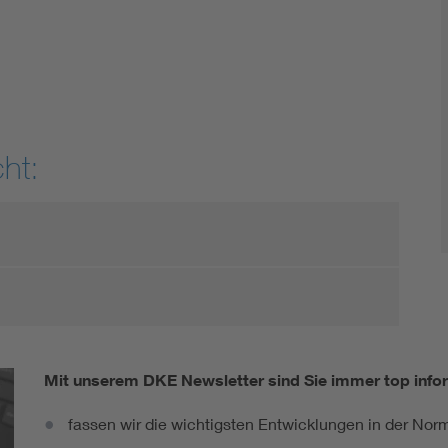
DIN VDE 0100 für sichere Elektroinstallationen
Elektrofachkraft (EFK)
ht:
Mit unserem DKE Newsletter sind Sie immer top infor
fassen wir die wichtigsten Entwicklungen in der N