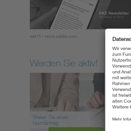
sdx15 / stock.adobe.com
Werden Sie aktiv!
Stellen Sie einen
Arbei
Normantrag
mit