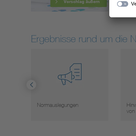
Vorschlag äußern
Ergebnisse rund um die 
Normauslegungen
Hinw
von