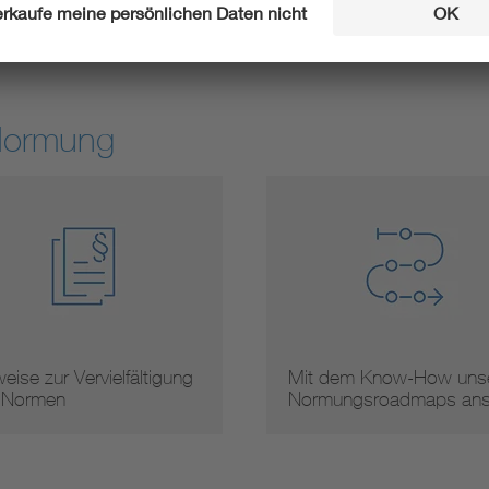
Experte werden
Stellung neh
Normung
eise zur Vervielfältigung
Mit dem Know-How unse
 Normen
Normungsroadmaps an