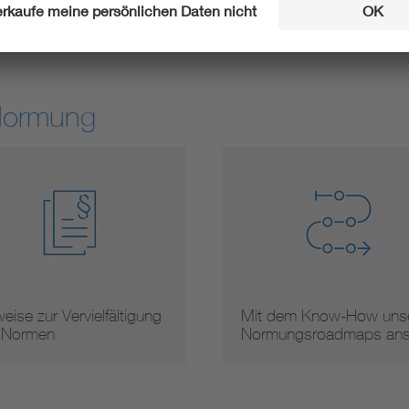
Experte werden
Stellung neh
Normung
eise zur Vervielfältigung
Mit dem Know-How unse
 Normen
Normungsroadmaps an