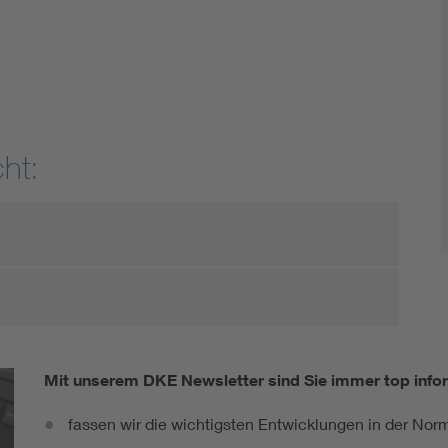
DIN VDE 0100 für sichere Elektroinstallationen
Elektrofachkraft (EFK)
ht:
Mit unserem DKE Newsletter sind Sie immer top infor
fassen wir die wichtigsten Entwicklungen in der N