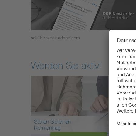
sdx15 / stock.adobe.com
Werden Sie aktiv!
Stellen Sie einen
Arbei
Normantrag
mit