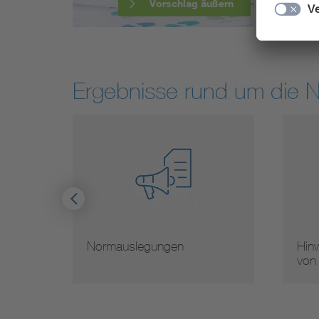
Vorschlag äußern
Ergebnisse rund um die 
Normauslegungen
Hinw
von