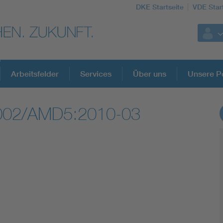
DKE Startseite
VDE Star
Arbeitsfelder
Services
Über uns
Unsere Po
2002/AMD5:2010-03
DKE Fachinformationen im Kontext der No
Blitzschutz: DIN EN 62305 in der Übersicht
Circular Economy für mehr Ressourceneffizienz
Cybersecurity in der Industrieautomatisierung