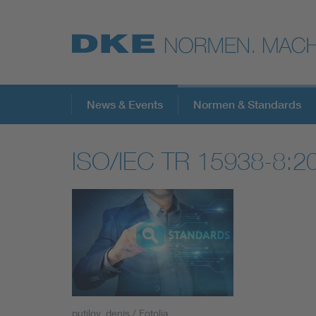
Top-Themen
News & Events
Normen & Standards
ISO/IEC TR 15938-8:
VDE Fokusthemen
Digital Security
Energy
Health
putilov_denis / Fotolia