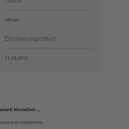
Status
Niederspannungsrichtlinie
Aktuell
Not- und Sicherheitsbeleuchtung
Erscheinungsdatum
11.03.2010
miert!
Monatlich ...
ormung kurz zusammen