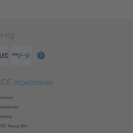
rmung
VDE Arbeitsfelder
Science
Standards
Testing
VDE Young Net