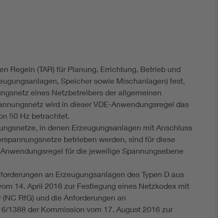
DIN VDE 0100 für sichere Elektroinstallationen
Elektrofachkraft (EFK)
 Regeln (TAR) für Planung, Errichtung, Betrieb und
ugungsanlagen, Speicher sowie Mischanlagen) fest,
gsnetz eines Netzbetreibers der allgemeinen
annungsnetz wird in dieser VDE-Anwendungsregel das
on 50 Hz betrachtet.
ungsnetze, in denen Erzeugungsanlagen mit Anschluss
rspannungsnetze betrieben werden, sind für diese
Anwendungsregel für die jeweilige Spannungsebene
nforderungen an Erzeugungsanlagen des Typen D aus
om 14. April 2016 zur Festlegung eines Netzkodex mit
(NC RfG) und die Anforderungen an
16/1388 der Kommission vom 17. August 2016 zur