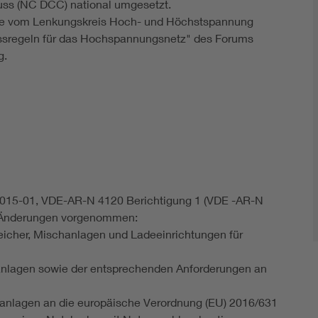
uss (NC DCC) national umgesetzt.
die vom Lenkungskreis Hoch- und Höchstspannung
ssregeln für das Hochspannungsnetz" des Forums
g.
015-01, VDE-AR-N 4120 Berichtigung 1 (VDE -AR-N
e Änderungen vorgenommen:
cher, Mischanlagen und Ladeeinrichtungen für
anlagen sowie der entsprechenden Anforderungen an
anlagen an die europäische Verordnung (EU) 2016/631