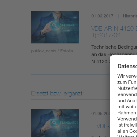
01.02.2017
Histori
VDE-AR-N 4120 Be
1):2017-02
Technische Bedingun
putilov_denis / Fotolia
an das Hochspannun
N 4120:2015-01
Ersetzt bzw. ergänzt:
01.05.2023
Aktuell
E VDE-AR-N 4120