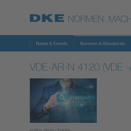
Top-Themen
News & Events
Normen & Standards
VDE-AR-N 4120 (VDE -
VDE Fokusthemen
Digital Security
Energy
Health
putilov_denis / Fotolia