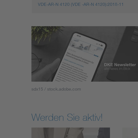
VDE-AR-N 4120 (VDE -AR-N 4120):2018-11
sdx15 / stock.adobe.com
Werden Sie aktiv!