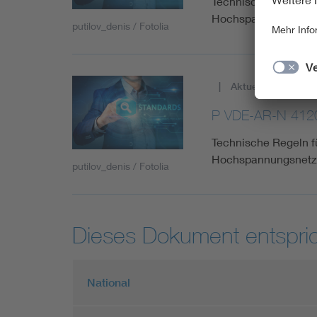
Technische Regeln f
Hochspannungsnetz 
putilov_denis / Fotolia
Aktuell
P VDE-AR-N 4120
Technische Regeln f
Hochspannungsnetz 
putilov_denis / Fotolia
Dieses Dokument entspric
National