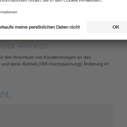
ür den Anschluss von Kundenanlagen an das
und deren Betrieb (TAR Hochspannung); Änderung A1
 (VDE -AR-N 4120)
ür den Anschluss von Kundenanlagen an das
und deren Betrieb (TAR Hochspannung); Änderung A1
ht: