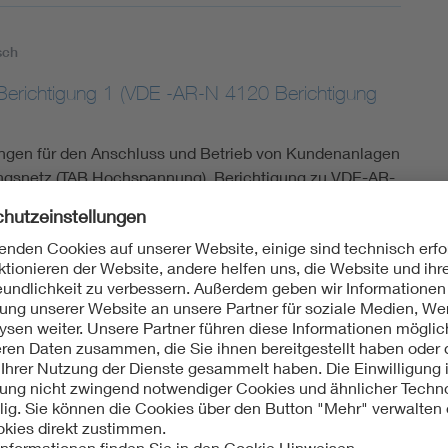
sch
richtigung 1 (VDE -AR-N 4120 Berichtigung
gen für den Anschluss und Betrieb von Kundenanlagen
gsnetz (TAB Hochspannung), Berichtigung zu VDE-AR-
/A1 (VDE -AR-N 4120/A1):2023-05