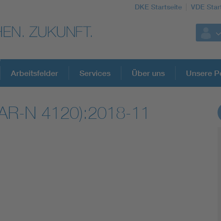
DKE Startseite
VDE Star
Arbeitsfelder
Services
Über uns
Unsere Po
AR-N 4120):2018-11
DKE Fachinformationen im Kontext der No
Blitzschutz: DIN EN 62305 in der Übersicht
Circular Economy für mehr Ressourceneffizienz
Cybersecurity in der Industrieautomatisierung