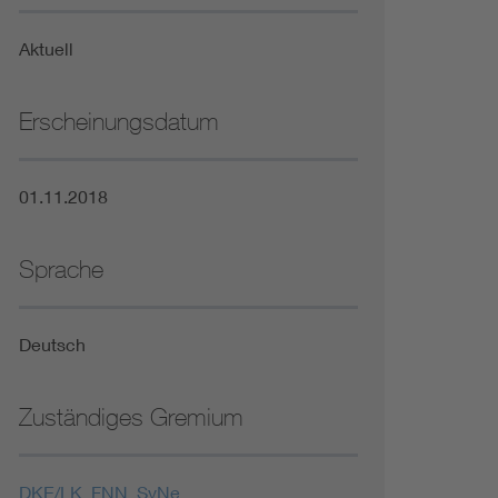
Niederspannungsrichtlinie
Aktuell
Not- und Sicherheitsbeleuchtung
Erscheinungsdatum
01.11.2018
Sprache
Deutsch
Zuständiges Gremium
DKE/LK_FNN_SyNe