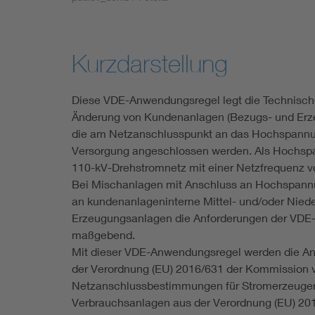
Industry
Living
Kurzdarstellung
Mobility
Diese VDE-Anwendungsregel legt die Technischen
Änderung von Kundenanlagen (Bezugs- und Erze
Smart Cities
die am Netzanschlusspunkt an das Hochspannun
Versorgung angeschlossen werden. Als Hochsp
110-kV-Drehstromnetz mit einer Netzfrequenz v
Bei Mischanlagen mit Anschluss an Hochspann
an kundenanlageninterne Mittel- und/oder Niede
Erzeugungsanlagen die Anforderungen der VDE-
maßgebend.
Mit dieser VDE-Anwendungsregel werden die A
der Verordnung (EU) 2016/631 der Kommission v
Netzanschlussbestimmungen für Stromerzeuger 
Verbrauchsanlagen aus der Verordnung (EU) 20