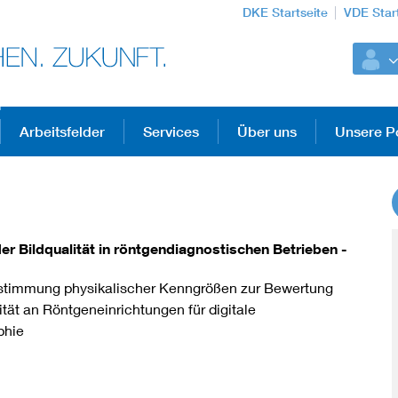
DKE Startseite
VDE Star
Arbeitsfelder
Services
Über uns
Unsere Po
DKE Fachinformationen im Kontext der No
er Bildqualität in röntgendiagnostischen Betrieben -
Blitzschutz: DIN EN 62305 in der Übersicht
estimmung physikalischer Kenngrößen zur Bewertung
ität an Röntgeneinrichtungen für digitale
Circular Economy für mehr Ressourceneffizienz
hie
Cybersecurity in der Industrieautomatisierung