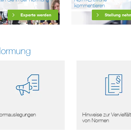
kommentieren
Experte werden
Stellung neh
Normung
mauslegungen
Hinweise zur Vervielfälti
von Normen