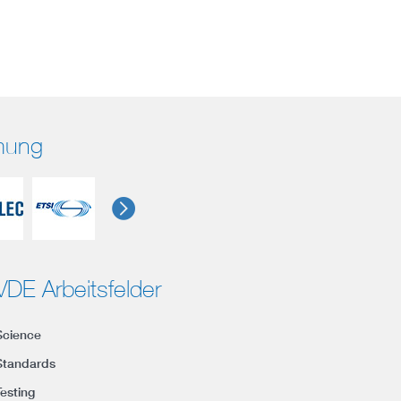
rmung
VDE Arbeitsfelder
Science
Standards
Testing