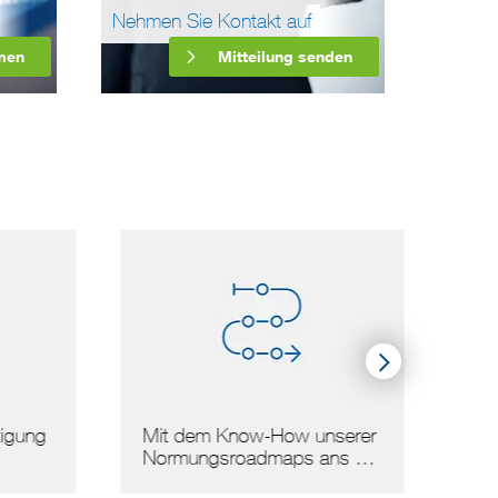
Nehmen Sie Kontakt auf
men
Mitteilung senden
gung
Mit dem Know-How unserer
Arbei
Normungsroadmaps ans …