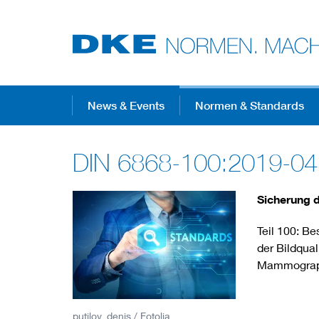
Top-Themen
News & Events
Normen & Standards
DIN 6868-100:2019-04
VDE Fokusthemen
Sicherung d
Digital Security
Teil 100: B
der Bildqual
Energy
Mammograp
Health
putilov_denis / Fotolia