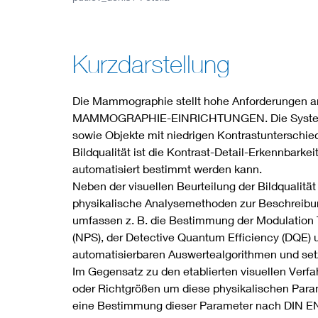
Industry
Living
Kurzdarstellung
Mobility
Die Mammographie stellt hohe Anforderungen an
MAMMOGRAPHIE-EINRICHTUNGEN. Die Systeme m
Smart Cities
sowie Objekte mit niedrigen Kontrastunterschied
Bildqualität ist die Kontrast-Detail-Erkennbarke
automatisiert bestimmt werden kann.
Neben der visuellen Beurteilung der Bildqualitä
physikalische Analysemethoden zur Beschreibun
umfassen z. B. die Bestimmung der Modulation 
(NPS), der Detective Quantum Efficiency (DQE) 
automatisierbaren Auswertealgorithmen und setz
Im Gegensatz zu den etablierten visuellen Verf
oder Richtgrößen um diese physikalischen Parame
eine Bestimmung dieser Parameter nach DIN E