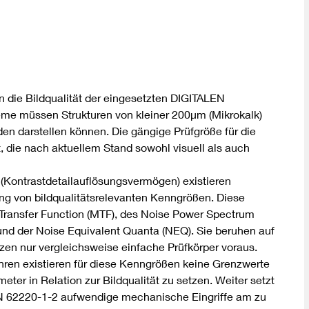
DIN VDE 0100 für sichere Elektroinstallationen
Elektrofachkraft (EFK)
 die Bildqualität der eingesetzten DIGITALEN
üssen Strukturen von kleiner 200µm (Mikrokalk)
en darstellen können. Die gängige Prüfgröße für die
it, die nach aktuellem Stand sowohl visuell als auch
t (Kontrastdetailauflösungsvermögen) existieren
g von bildqualitätsrelevanten Kenngrößen. Diese
Transfer Function (MTF), des Noise Power Spectrum
und der Noise Equivalent Quanta (NEQ). Sie beruhen auf
en nur vergleichsweise einfache Prüfkörper voraus.
ahren existieren für diese Kenngrößen keine Grenzwerte
ter in Relation zur Bildqualität zu setzen. Weiter setzt
N 62220-1-2 aufwendige mechanische Eingriffe am zu