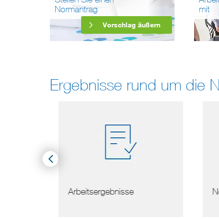
Normantrag
mit
Vorschlag äußern
Ergebnisse rund um die 
serer
Arbeitsergebnisse
Nor
ns …