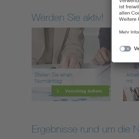
Werden Sie aktiv!
Stellen Sie einen
Arbei
Normantrag
mit
Vorschlag äußern
Ergebnisse rund um die 