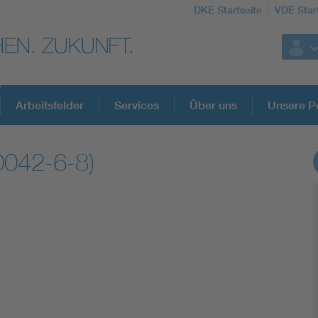
DKE Startseite
VDE Star
Arbeitsfelder
Services
Über uns
Unsere Po
0042-6-8)
DKE Fachinformationen im Kontext der No
Blitzschutz: DIN EN 62305 in der Übersicht
Circular Economy für mehr Ressourceneffizienz
Cybersecurity in der Industrieautomatisierung