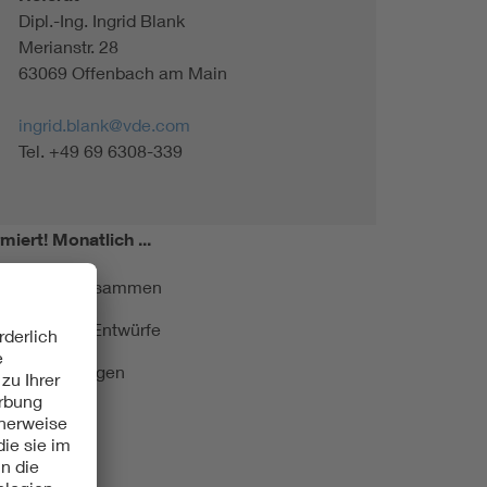
Dipl.-Ing. Ingrid Blank
Merianstr. 28
63069 Offenbach am Main
ingrid.blank@vde.com
Tel. +49 69 6308-339
miert!
Monatlich ...
ormung kurz zusammen
kationen und Entwürfe
e Veranstaltungen