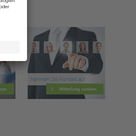
Nehmen Sie Kontakt auf
men
Mitteilung senden