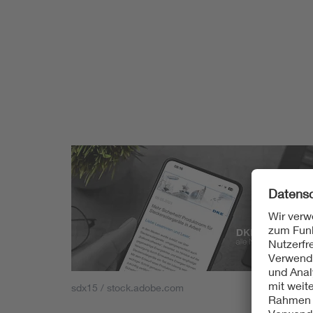
sdx15 / stock.adobe.com