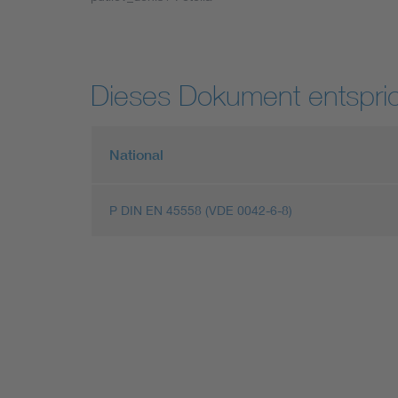
Industry
Living
Dieses Dokument entspric
Mobility
National
Smart Cities
P DIN EN 45558 (VDE 0042-6-8)