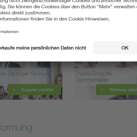
ten Sie in der Normung
Norm-Entwürfe
kommentieren
Experte werden
Stellung neh
Normung