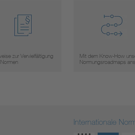
eise zur Vervielfältigung
Mit dem Know-How unse
 Normen
Normungsroadmaps an
Internationale No