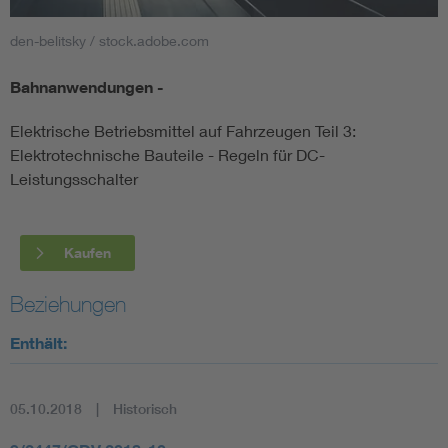
den-belitsky / stock.adobe.com
Smart Cities
Bahnanwendungen -
DKE Fachinformationen im Kontext der Normung
Elektrische Betriebsmittel auf Fahrzeugen Teil 3:
Blitzschutz: DIN EN 62305 in der Übersicht
Funk
Elektrotechnische Bauteile - Regeln für DC-
Leistungsschalter
Circular Economy für mehr Ressourceneffizienz
Gle
Kaufen
Cybersecurity in der Industrieautomatisierung
Inst
Beziehungen
DIN VDE 0100 für sichere Elektroinstallationen
Nied
Enthält:
Elektrofachkraft (EFK)
Not-
05.10.2018
Historisch