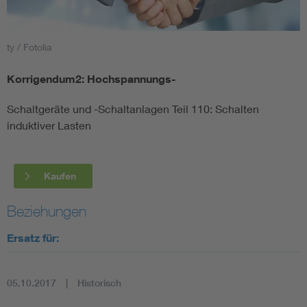
Smart Cities
ty / Fotolia
DKE Fachinformationen im Kontext der Normung
Korrigendum2: Hochspannungs-
Blitzschutz: DIN EN 62305 in der Übersicht
Funk
Schaltgeräte und -Schaltanlagen Teil 110: Schalten
induktiver Lasten
Circular Economy für mehr Ressourceneffizienz
Gle
Kaufen
Cybersecurity in der Industrieautomatisierung
Inst
Beziehungen
DIN VDE 0100 für sichere Elektroinstallationen
Nied
Ersatz für:
Elektrofachkraft (EFK)
Not-
05.10.2017
Historisch