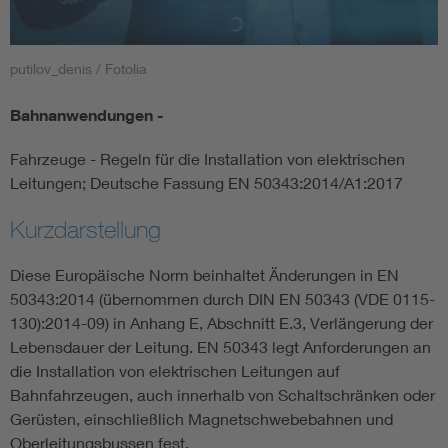
Smart Cities
putilov_denis / Fotolia
DKE Fachinformationen im Kontext der Normung
Bahnanwendungen -
Blitzschutz: DIN EN 62305 in der Übersicht
Funk
Fahrzeuge - Regeln für die Installation von elektrischen
Leitungen; Deutsche Fassung EN 50343:2014/A1:2017
Circular Economy für mehr Ressourceneffizienz
Gle
Kurzdarstellung
Cybersecurity in der Industrieautomatisierung
Inst
Diese Europäische Norm beinhaltet Änderungen in EN
50343:2014 (übernommen durch DIN EN 50343 (VDE 0115-
DIN VDE 0100 für sichere Elektroinstallationen
Nied
130):2014-09) in Anhang E, Abschnitt E.3, Verlängerung der
Lebensdauer der Leitung. EN 50343 legt Anforderungen an
die Installation von elektrischen Leitungen auf
Elektrofachkraft (EFK)
Not-
Bahnfahrzeugen, auch innerhalb von Schaltschränken oder
Gerüsten, einschließlich Magnetschwebebahnen und
Oberleitungsbussen fest.