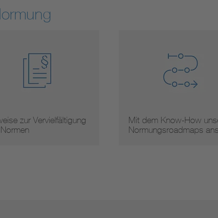
Normung
 dem Know-How unserer
Arbeitsergebnisse
mungsroadmaps ans …