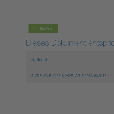
Industry
Living
Kaufen
Mobility
Dieses Dokument entspric
Smart Cities
National
E VDE-AR-E 2283-6 (VDE -AR-E 2283-6):2017-11