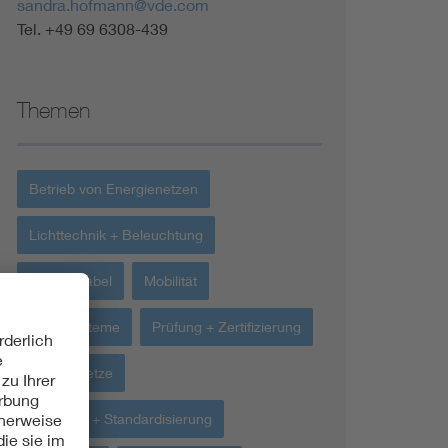
sandra.hofmann@vde.com
Tel. +49 69 6308-439
Themen
Betrieb von Energienetzen
Lichttechnik + Beleuchtung
Energiekabel
Mobilität
Isoliersysteme
Prüfung + Zertifizierung
Energienetze
Normung + Standardisierung