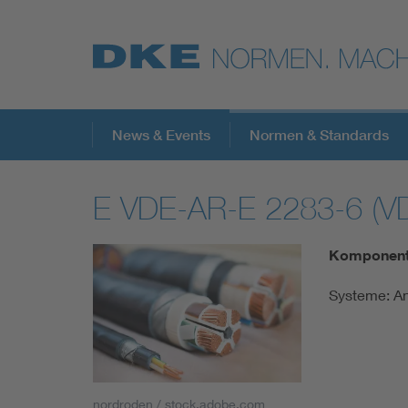
Top-Themen
News & Events
Normen & Standards
E VDE-AR-E 2283-6 (V
VDE Fokusthemen
Komponente
Digital Security
Systeme: An
Energy
Health
nordroden / stock.adobe.com