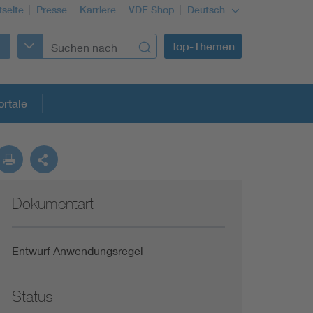
tseite
Presse
Karriere
VDE Shop
Deutsch
Top-Themen
rtale
rmung
Dokumentart
Funktionale Sicherheit schützt den Menschen
Gleichstromanwendungen im Wachstum
Entwurf Anwendungsregel
Installation und Betrieb von Mini-PV-Anlagen
Status