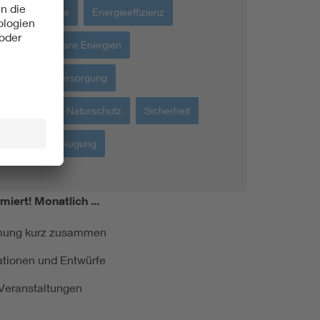
Werkstoffe
Energieeffizienz
Erneuerbare Energien
Energieversorgung
Umwelt + Naturschutz
Sicherheit
Stromerzeugung
miert!
Monatlich ...
ormung kurz zusammen
kationen und Entwürfe
e Veranstaltungen