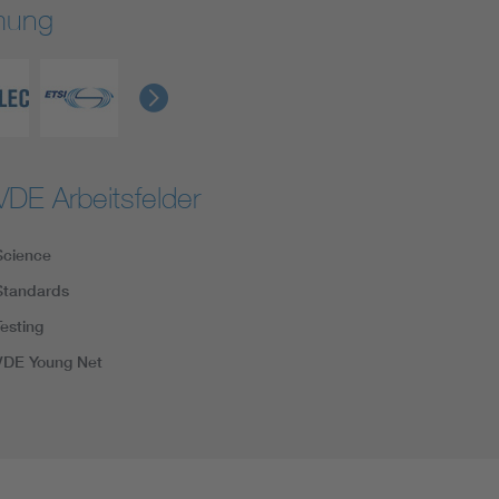
rmung
VDE Arbeitsfelder
Science
Standards
Testing
VDE Young Net