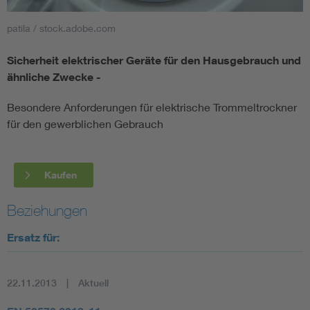
patila / stock.adobe.com
Smart Cities
Sicherheit elektrischer Geräte für den Hausgebrauch und
DKE Fachinformationen im Kontext der Normung
ähnliche Zwecke -
Blitzschutz: DIN EN 62305 in der Übersicht
Funk
Besondere Anforderungen für elektrische Trommeltrockner
für den gewerblichen Gebrauch
Circular Economy für mehr Ressourceneffizienz
Gle
Kaufen
Cybersecurity in der Industrieautomatisierung
Inst
Beziehungen
DIN VDE 0100 für sichere Elektroinstallationen
Nied
Ersatz für:
Elektrofachkraft (EFK)
Not-
22.11.2013
Aktuell