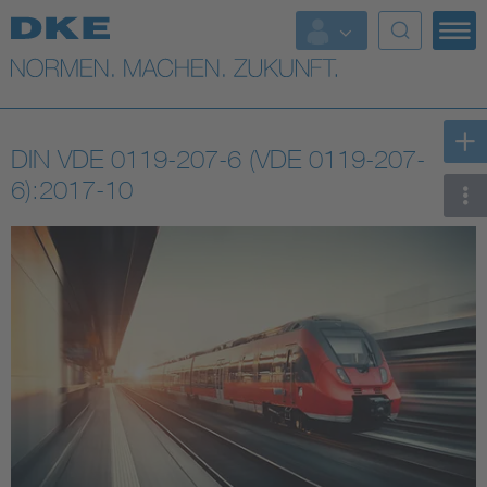
Top-Themen
VDE Fokusthemen
DIN VDE 0119-207-6 (VDE 0119-207-
Digital Security
6):2017-10
Energy
Health
Industry
Living
Mobility