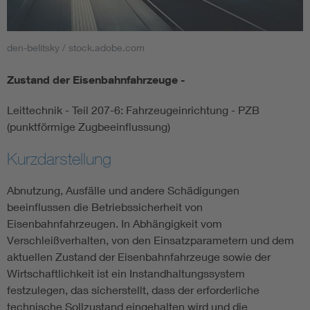
Smart Cities
den-belitsky / stock.adobe.com
DKE Fachinformationen im Kontext der Normung
Zustand der Eisenbahnfahrzeuge -
Blitzschutz: DIN EN 62305 in der Übersicht
Funk
Leittechnik - Teil 207-6: Fahrzeugeinrichtung - PZB
(punktförmige Zugbeeinflussung)
Circular Economy für mehr Ressourceneffizienz
Gle
Kurzdarstellung
Cybersecurity in der Industrieautomatisierung
Inst
Abnutzung, Ausfälle und andere Schädigungen
beeinflussen die Betriebssicherheit von
DIN VDE 0100 für sichere Elektroinstallationen
Nied
Eisenbahnfahrzeugen. In Abhängigkeit vom
Verschleißverhalten, von den Einsatzparametern und dem
aktuellen Zustand der Eisenbahnfahrzeuge sowie der
Elektrofachkraft (EFK)
Not-
Wirtschaftlichkeit ist ein Instandhaltungssystem
festzulegen, das sicherstellt, dass der erforderliche
technische Sollzustand eingehalten wird und die