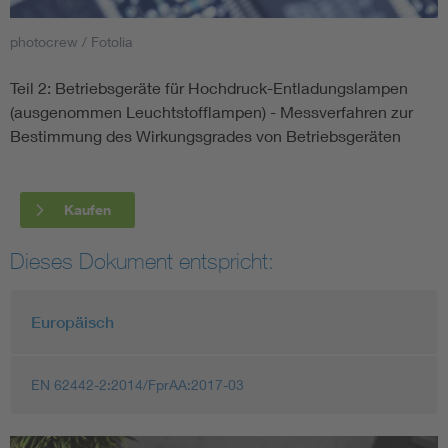
photocrew / Fotolia
Smart Cities
Teil 2: Betriebsgeräte für Hochdruck-Entladungslampen
DKE Fachinformationen im Kontext der Normung
(ausgenommen Leuchtstofflampen) - Messverfahren zur
Bestimmung des Wirkungsgrades von Betriebsgeräten
Blitzschutz: DIN EN 62305 in der Übersicht
Funk
Circular Economy für mehr Ressourceneffizienz
Gle
Kaufen
Dieses Dokument entspricht:
Cybersecurity in der Industrieautomatisierung
Inst
DIN VDE 0100 für sichere Elektroinstallationen
Nied
Europäisch
Elektrofachkraft (EFK)
Not-
EN 62442-2:2014/FprAA:2017-03