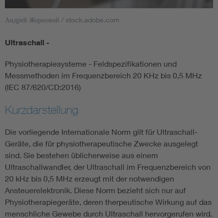
Андрей Жерновой / stock.adobe.com
Smart Cities
Ultraschall -
DKE Fachinformationen im Kontext der Normung
Physiotherapiesysteme - Feldspezifikationen und
Blitzschutz: DIN EN 62305 in der Übersicht
Funk
Messmethoden im Frequenzbereich 20 KHz bis 0,5 MHz
(IEC 87/620/CD:2016)
Circular Economy für mehr Ressourceneffizienz
Gle
Kurzdarstellung
Cybersecurity in der Industrieautomatisierung
Inst
Die vorliegende Internationale Norm gilt für Ultraschall-
Geräte, die für physiotherapeutische Zwecke ausgelegt
sind. Sie bestehen üblicherweise aus einem
DIN VDE 0100 für sichere Elektroinstallationen
Nied
Ultraschallwandler, der Ultraschall im Frequenzbereich von
20 kHz bis 0,5 MHz erzeugt mit der notwendigen
Elektrofachkraft (EFK)
Not-
Ansteuerelektronik. Diese Norm bezieht sich nur auf
Physiotherapiegeräte, deren therpeutische Wirkung auf das
menschliche Gewebe durch Ultraschall hervorgerufen wird.