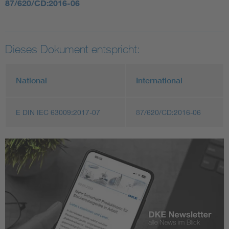
87/620/CD:2016-06
Dieses Dokument entspricht:
National
International
E DIN IEC 63009:2017-07
87/620/CD:2016-06