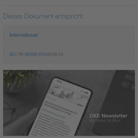
Dieses Dokument entspricht:
International
IEC TR 62899-250:2016-12