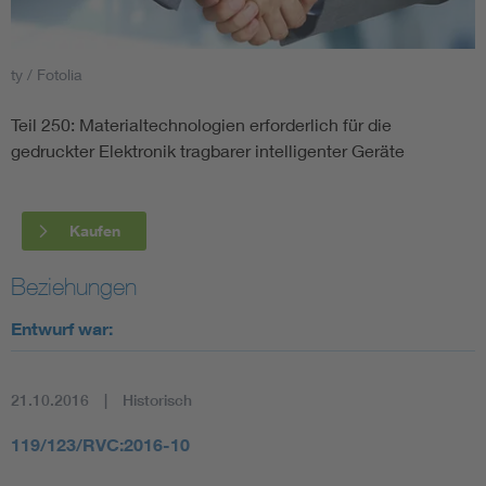
Smart Cities
ty / Fotolia
DKE Fachinformationen im Kontext der Normung
Teil 250: Materialtechnologien erforderlich für die
gedruckter Elektronik tragbarer intelligenter Geräte
Blitzschutz: DIN EN 62305 in der Übersicht
Funk
Circular Economy für mehr Ressourceneffizienz
Gle
Kaufen
Beziehungen
Cybersecurity in der Industrieautomatisierung
Inst
Entwurf war:
DIN VDE 0100 für sichere Elektroinstallationen
Nied
21.10.2016
Historisch
Elektrofachkraft (EFK)
Not-
119/123/RVC:2016-10