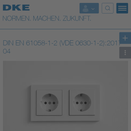
Top-Themen
VDE Fokusthemen
DIN EN 61058-1-2 (VDE 0630-1-2):2017-
Digital Security
04
Energy
Health
Industry
Living
Mobility