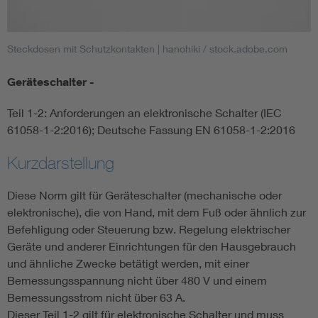
Smart Cities
Steckdosen mit Schutzkontakten
| hanohiki / stock.adobe.com
DKE Fachinformationen im Kontext der Normung
Geräteschalter -
Blitzschutz: DIN EN 62305 in der Übersicht
Funk
Teil 1-2: Anforderungen an elektronische Schalter (IEC
61058-1-2:2016); Deutsche Fassung EN 61058-1-2:2016
Circular Economy für mehr Ressourceneffizienz
Gle
Kurzdarstellung
Cybersecurity in der Industrieautomatisierung
Inst
Diese Norm gilt für Geräteschalter (mechanische oder
elektronische), die von Hand, mit dem Fuß oder ähnlich zur
DIN VDE 0100 für sichere Elektroinstallationen
Nied
Befehligung oder Steuerung bzw. Regelung elektrischer
Geräte und anderer Einrichtungen für den Hausgebrauch
und ähnliche Zwecke betätigt werden, mit einer
Elektrofachkraft (EFK)
Not-
Bemessungsspannung nicht über 480 V und einem
Bemessungsstrom nicht über 63 A.
Dieser Teil 1-2 gilt für elektronische Schalter und muss