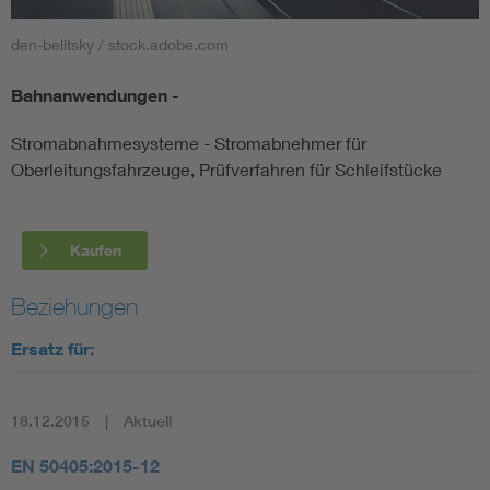
den-belitsky / stock.adobe.com
Smart Cities
Bahnanwendungen -
DKE Fachinformationen im Kontext der Normung
Stromabnahmesysteme - Stromabnehmer für
Blitzschutz: DIN EN 62305 in der Übersicht
Funk
Oberleitungsfahrzeuge, Prüfverfahren für Schleifstücke
Circular Economy für mehr Ressourceneffizienz
Gle
Kaufen
Cybersecurity in der Industrieautomatisierung
Inst
Beziehungen
Ersatz für:
DIN VDE 0100 für sichere Elektroinstallationen
Nied
Elektrofachkraft (EFK)
Not-
18.12.2015
Aktuell
EN 50405:2015-12