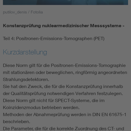
putilov_denis / Fotolia
Smart Cities
Konstanzprüfung nuklearmedizinischer Messsysteme -
DKE Fachinformationen im Kontext der Normung
Teil 4: Positronen-Emissions-Tomographen (PET)
Blitzschutz: DIN EN 62305 in der Übersicht
Funk
Kurzdarstellung
Circular Economy für mehr Ressourceneffizienz
Gle
Diese Norm gilt für die Positronen-Emissions-Tomographie
mit stationären oder beweglichen, ringförmig angeordneten
Cybersecurity in der Industrieautomatisierung
Inst
Strahlungsdetektoren.
Sie hat den Zweck, die für die Konstanzprüfung innerhalb
der Qualitätsprüfung notwendigen Verfahren festzulegen.
DIN VDE 0100 für sichere Elektroinstallationen
Nied
Diese Norm gilt nicht für SPECT-Systeme, die im
Koinzidenzmodus betrieben werden.
Elektrofachkraft (EFK)
Not-
Methoden der Abnahmeprüfung werden in DIN EN 61675-1
beschrieben.
Die Parameter, die für die korrekte Zuordnung des CT- und