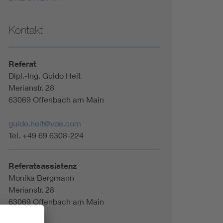
Kontakt
Referat
Dipl.-Ing. Guido Heit
Merianstr. 28
63069 Offenbach am Main
guido.heit@vde.com
Tel. +49 69 6308-224
Referatsassistenz
Monika Bergmann
Merianstr. 28
63069 Offenbach am Main