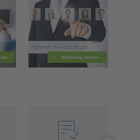
Nehmen Sie Kontakt auf
men
Mitteilung senden