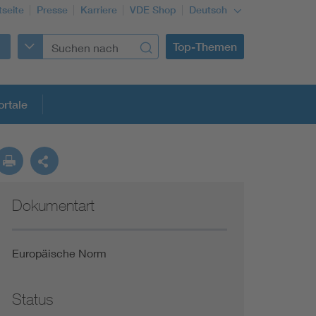
tseite
Presse
Karriere
VDE Shop
Deutsch
Top-Themen
rtale
rmung
Dokumentart
Funktionale Sicherheit schützt den Menschen
Gleichstromanwendungen im Wachstum
Europäische Norm
Installation und Betrieb von Mini-PV-Anlagen
Status