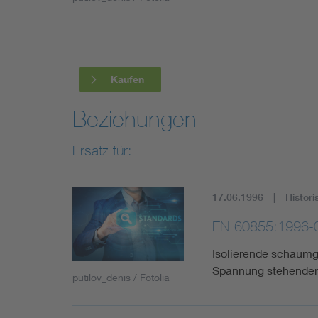
Industry
Living
Kaufen
Mobility
Beziehungen
Smart Cities
Ersatz für:
17.06.1996
Histori
EN 60855:1996-
Isolierende schaumg
Spannung stehenden
putilov_denis / Fotolia