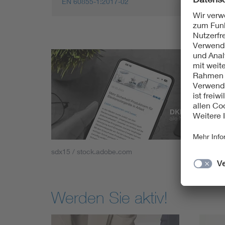
EN 60855-1:2017-02
sdx15 / stock.adobe.com
Werden Sie aktiv!