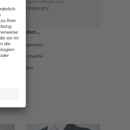
monika.bergmann@vde.com
Tel. +49 69 6308-272
miert!
Monatlich ...
ormung kurz zusammen
kationen und Entwürfe
e Veranstaltungen