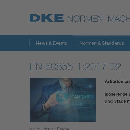
Top-Themen
News & Events
Normen & Standards
EN 60855-1:2017-02
VDE Fokusthemen
Arbeiten un
Digital Security
Isolierende
und Stäbe m
Energy
Health
putilov_denis / Fotolia