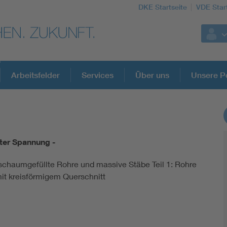
DKE Startseite
VDE Star
Arbeitsfelder
Services
Über uns
Unsere Po
DKE Fachinformationen im Kontext der No
ter Spannung -
Blitzschutz: DIN EN 62305 in der Übersicht
 schaumgefüllte Rohre und massive Stäbe Teil 1: Rohre
it kreisförmigem Querschnitt
Circular Economy für mehr Ressourceneffizienz
Cybersecurity in der Industrieautomatisierung