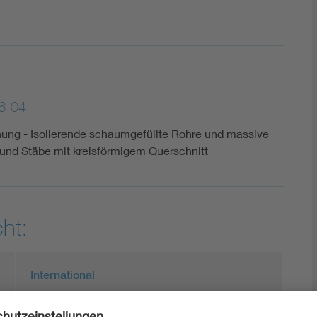
6-04
nung - Isolierende schaumgefüllte Rohre und massive
e und Stäbe mit kreisförmigem Querschnitt
ht:
International