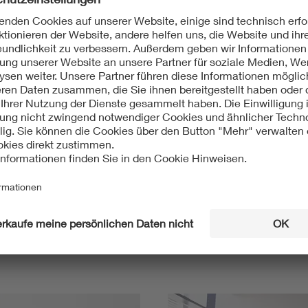
IEC 60855-1:2016-04
Mit unserem DKE Newsletter sind Sie immer top infor
fassen wir die wichtigsten Entwicklungen in der N
berichten wir über aktuelle Arbeitsergebnisse, Publi
informieren wir Sie bereits frühzeitig über zukünftig
Ich möchte den DKE Newsletter erhalten!