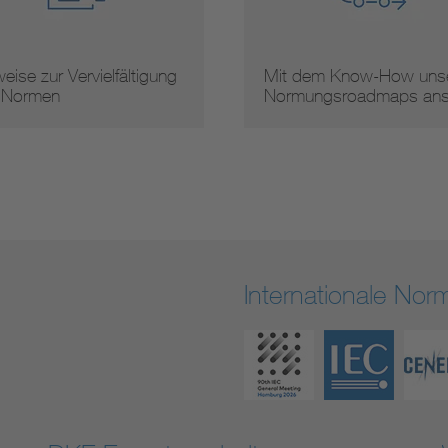
eise zur Vervielfältigung
Mit dem Know-How unse
 Normen
Normungsroadmaps an
Internationale No