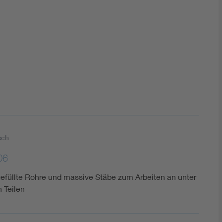
DIN VDE 0100 für sichere Elektroinstallationen
Elektrofachkraft (EFK)
sch
06
efüllte Rohre und massive Stäbe zum Arbeiten an unter
 Teilen