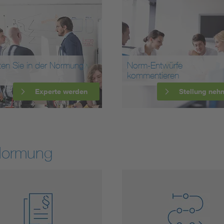
ten Sie in der Normung
Norm-Entwürfe
kommentieren
Experte werden
Stellung neh
Normung