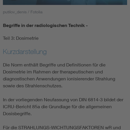
putilov_denis / Fotolia
Smart Cities
Begriffe in der radiologischen Technik -
DKE Fachinformationen im Kontext der Normung
Teil 3: Dosimetrie
Blitzschutz: DIN EN 62305 in der Übersicht
Funk
Kurzdarstellung
Circular Economy für mehr Ressourceneffizienz
Gle
Die Norm enthält Begriffe und Definitionen für die
Dosimetrie im Rahmen der therapeutischen und
Cybersecurity in der Industrieautomatisierung
Inst
diagnostischen Anwendungen ionisierender Strahlung
sowie des Strahlenschutzes.
DIN VDE 0100 für sichere Elektroinstallationen
Nied
In der vorliegenden Neufassung von DIN 6814-3 bildet der
ICRU-Bericht 85a die Grundlage für die allgemeinen
Elektrofachkraft (EFK)
Not-
Dosisbegriffe.
Für die STRAHLUNGS-WICHTUNGSFAKTOREN wR und