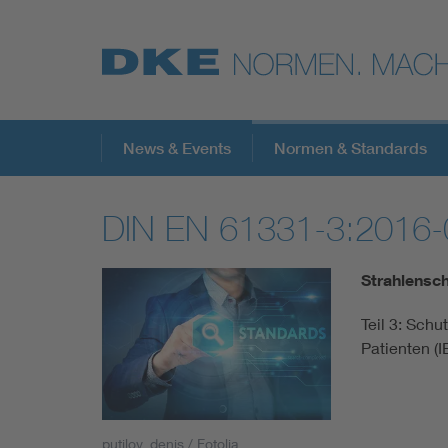
Top-Themen
News & Events
Normen & Standards
DIN EN 61331-3:2016-
VDE Fokusthemen
Strahlensch
Digital Security
Teil 3: Sch
Patienten (
Energy
Health
putilov_denis / Fotolia