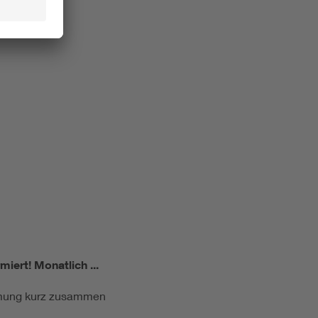
miert!
Monatlich ...
ormung kurz zusammen