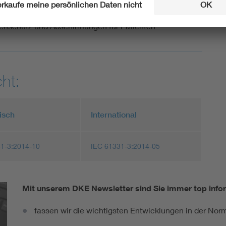
r medizinischen Röntgendiagnostik - Teil 3:
enschutz und Abschirmungen für Patienten
ht:
isch
International
1-3:2014-10
IEC 61331-3:2014-05
Mit unserem DKE Newsletter sind Sie immer top infor
fassen wir die wichtigsten Entwicklungen in der N