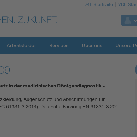
DKE Startseite
VDE Star
Arbeitsfelder
Services
Über uns
Unsere Po
09
DKE Fachinformationen im Kontext der No
utz in der medizinischen Röntgendiagnostik -
Blitzschutz: DIN EN 62305 in der Übersicht
utzkleidung, Augenschutz und Abschirmungen für
IEC 61331-3:2014); Deutsche Fassung EN 61331-3:2014
Circular Economy für mehr Ressourceneffizienz
Cybersecurity in der Industrieautomatisierung