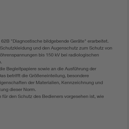
DIN VDE 0100 für sichere Elektroinstallationen
Elektrofachkraft (EFK)
 62B "Diagnostische bildgebende Geräte" erarbeitet.
ie Schutzkleidung und den Augenschutz zum Schutz von
öhrenspannungen bis 150 kV bei radiologischen
.
ie Begleitpapiere sowie an die Ausführung der
as betrifft die Größeneinteilung, besondere
enschaften der Materialien, Kennzeichnung und
tung dieser Norm.
h für den Schutz des Bedieners vorgesehen ist, wie