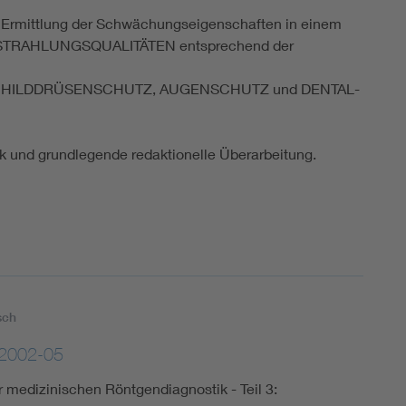
ur Ermittlung der Schwächungseigenschaften in einem
 der STRAHLUNGSQUALITÄTEN entsprechend der
eln: SCHILDDRÜSENSCHUTZ, AUGENSCHUTZ und DENTAL-
k und grundlegende redaktionelle Überarbeitung.
sch
2002-05
r medizinischen Röntgendiagnostik - Teil 3: