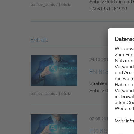
Schutzkleidung und
putilov_denis / Fotolia
EN 61331-3:1999
Enthält:
24.10.2014
Aktuell
EN 61331-3:201
Strahlenschutz in de
Schutzkleidung, Aug
putilov_denis / Fotolia
07.05.2014
Aktuell
IEC 61331-3:201