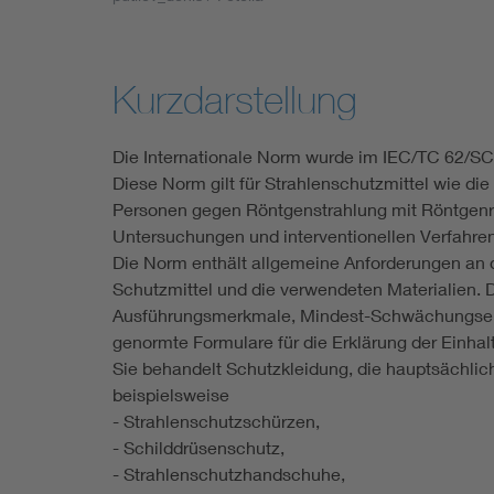
Industry
Living
Kurzdarstellung
Mobility
Die Internationale Norm wurde im IEC/TC 62/SC
Diese Norm gilt für Strahlenschutzmittel wie d
Smart Cities
Personen gegen Röntgenstrahlung mit Röntgenr
Untersuchungen und interventionellen Verfahren
Die Norm enthält allgemeine Anforderungen an d
Schutzmittel und die verwendeten Materialien. D
Ausführungsmerkmale, Mindest-Schwächungseig
genormte Formulare für die Erklärung der Einhal
Sie behandelt Schutzkleidung, die hauptsächlic
beispielsweise
- Strahlenschutzschürzen,
- Schilddrüsenschutz,
- Strahlenschutzhandschuhe,