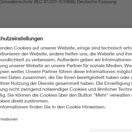
 Gonadenschutz (IEC 61331-3:1998); Deutsche Fassung
4-10
r medizinischen Röntgendiagnostik - Teil 3:
enschutz und Abschirmungen für Patienten
4-05