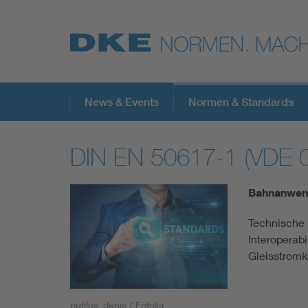
Top-Themen
News & Events
Normen & Standards
DIN EN 50617-1 (VDE 
VDE Fokusthemen
Bahnanwen
Digital Security
Technische 
Interoperabi
Energy
Gleisstromk
Health
putilov_denis / Fotolia