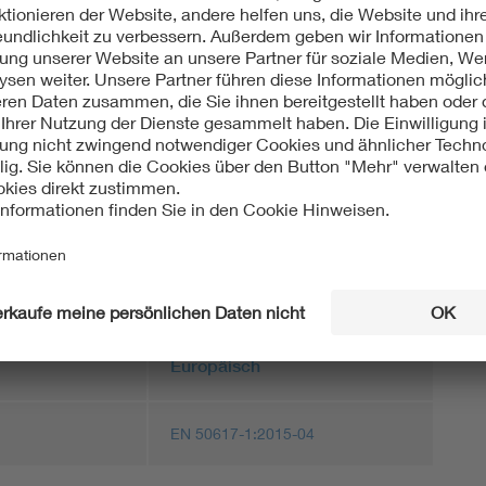
1 (VDE 0831-617-1):2023-03
Technische Parameter von Gleisfreimeldesystemen für
t des transeuropäischen Eisenbahnsystems - Teil 1:
eutsche und Englische Fassung prEN 50617-1:2022
ht:
Europäisch
EN 50617-1:2015-04