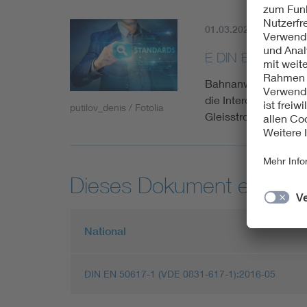
01.03.2023
Aktuell
E DIN EN 50617-
Bahnanwendungen - 
die Interoperabilitä
putilov_denis / Fotolia
Gleisstromkreise; D
Dieses Dokument entspric
National
DIN EN 50617-1 (VDE 0831-617-1):2016-05