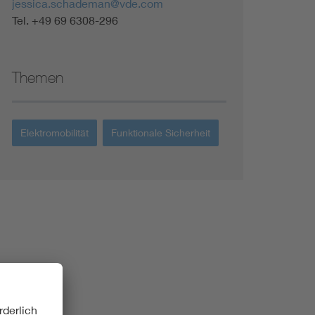
jessica.schademan@vde.com
Tel. +49 69 6308-296
Themen
Elektromobilität
Funktionale Sicherheit