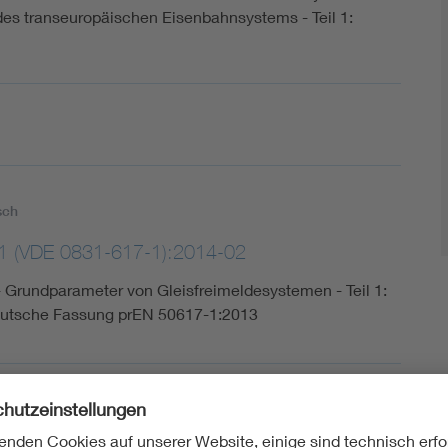
t des transeuropäischen Eisenbahnsystems - Teil 1:
sch
1 (VDE 0831-617-1):2014-02
rundparameter von Gleisfreimeldesystemen - Teil 1:
eutsche Fassung prEN 50617-1:2013