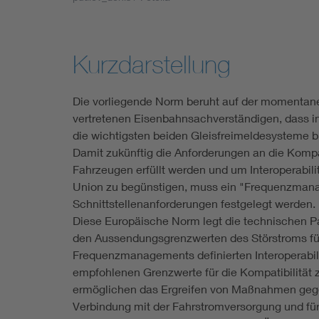
Industry
Living
Kurzdarstellung
Mobility
Die vorliegende Norm beruht auf der moment
vertretenen Eisenbahnsachverständigen, dass i
Smart Cities
die wichtigsten beiden Gleisfreimeldesysteme b
Damit zukünftig die Anforderungen an die Kompa
Fahrzeugen erfüllt werden und um Interoperabili
Union zu begünstigen, muss ein "Frequenzmanag
Schnittstellenanforderungen festgelegt werden.
Diese Europäische Norm legt die technischen 
den Aussendungsgrenzwerten des Störstroms fü
Frequenzmanagements definierten Interoperabili
empfohlenen Grenzwerte für die Kompatibilität
ermöglichen das Ergreifen von Maßnahmen gege
Verbindung mit der Fahrstromversorgung und fü