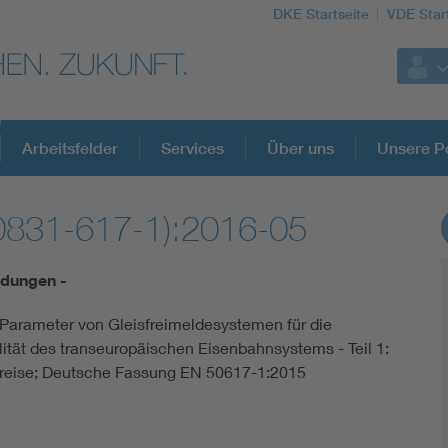
DKE Startseite
VDE Star
Arbeitsfelder
Services
Über uns
Unsere Po
0831-617-1):2016-05
DKE Fachinformationen im Kontext der No
dungen -
Blitzschutz: DIN EN 62305 in der Übersicht
Parameter von Gleisfreimeldesystemen für die
lität des transeuropäischen Eisenbahnsystems - Teil 1:
Circular Economy für mehr Ressourceneffizienz
reise; Deutsche Fassung EN 50617-1:2015
Cybersecurity in der Industrieautomatisierung