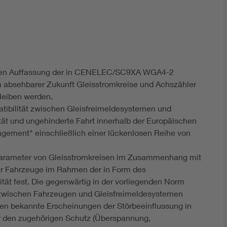
DIN VDE 0100 für sichere Elektroinstallationen
Elektrofachkraft (EFK)
anen Auffassung der in CENELEC/SC9XA WGA4-2
n absehbarer Zukunft Gleisstromkreise und Achszähler
leiben werden.
tibilität zwischen Gleisfreimeldesystemen und
tät und ungehinderte Fahrt innerhalb der Europäischen
ement" einschließlich einer lückenlosen Reihe von
Parameter von Gleisstromkreisen im Zusammenhang mit
r Fahrzeuge im Rahmen der in Form des
tät fest. Die gegenwärtig in der vorliegenden Norm
 zwischen Fahrzeugen und Gleisfreimeldesystemen
n bekannte Erscheinungen der Störbeeinflussung in
r den zugehörigen Schutz (Überspannung,