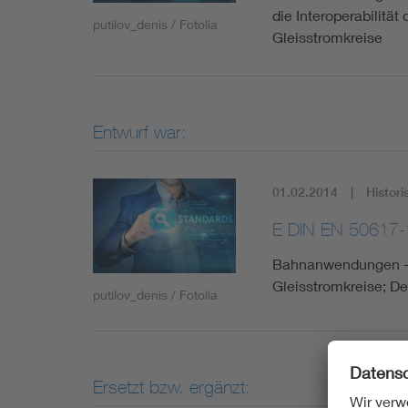
die Interoperabilitä
putilov_denis / Fotolia
Gleisstromkreise
Entwurf war:
01.02.2014
Histori
E DIN EN 50617-
Bahnanwendungen - G
Gleisstromkreise; D
putilov_denis / Fotolia
Ersetzt bzw. ergänzt: