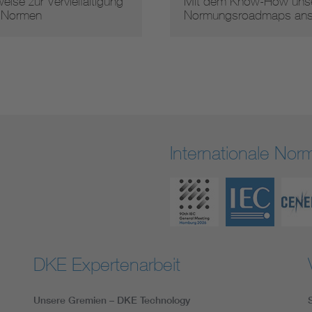
eise zur Vervielfältigung
Mit dem Know-How unse
 Normen
Normungsroadmaps an
Internationale No
DKE Expertenarbeit
Unsere Gremien – DKE Technology