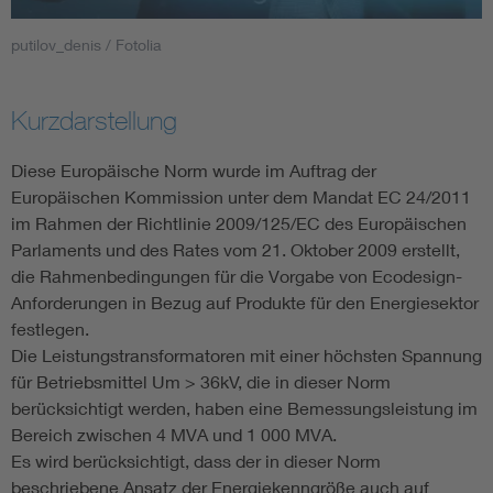
putilov_denis / Fotolia
Smart Cities
DKE Fachinformationen im Kontext der Normung
Kurzdarstellung
Blitzschutz: DIN EN 62305 in der Übersicht
Funk
Diese Europäische Norm wurde im Auftrag der
Europäischen Kommission unter dem Mandat EC 24/2011
im Rahmen der Richtlinie 2009/125/EC des Europäischen
Circular Economy für mehr Ressourceneffizienz
Gle
Parlaments und des Rates vom 21. Oktober 2009 erstellt,
die Rahmenbedingungen für die Vorgabe von Ecodesign-
Cybersecurity in der Industrieautomatisierung
Inst
Anforderungen in Bezug auf Produkte für den Energiesektor
festlegen.
DIN VDE 0100 für sichere Elektroinstallationen
Nied
Die Leistungstransformatoren mit einer höchsten Spannung
für Betriebsmittel Um > 36kV, die in dieser Norm
berücksichtigt werden, haben eine Bemessungsleistung im
Elektrofachkraft (EFK)
Not-
Bereich zwischen 4 MVA und 1 000 MVA.
Es wird berücksichtigt, dass der in dieser Norm
beschriebene Ansatz der Energiekenngröße auch auf