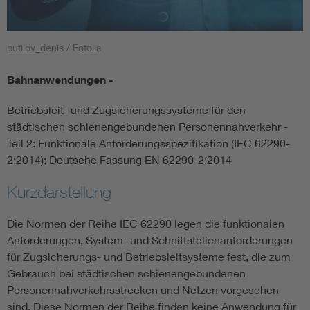
Smart Cities
putilov_denis / Fotolia
DKE Fachinformationen im Kontext der Normung
Bahnanwendungen -
Blitzschutz: DIN EN 62305 in der Übersicht
Funk
Betriebsleit- und Zugsicherungssysteme für den
städtischen schienengebundenen Personennahverkehr -
Circular Economy für mehr Ressourceneffizienz
Gle
Teil 2: Funktionale Anforderungsspezifikation (IEC 62290-
2:2014); Deutsche Fassung EN 62290-2:2014
Cybersecurity in der Industrieautomatisierung
Inst
Kurzdarstellung
DIN VDE 0100 für sichere Elektroinstallationen
Nied
Die Normen der Reihe IEC 62290 legen die funktionalen
Anforderungen, System- und Schnittstellenanforderungen
für Zugsicherungs- und Betriebsleitsysteme fest, die zum
Elektrofachkraft (EFK)
Not-
Gebrauch bei städtischen schienengebundenen
Personennahverkehrsstrecken und Netzen vorgesehen
sind. Diese Normen der Reihe finden keine Anwendung für