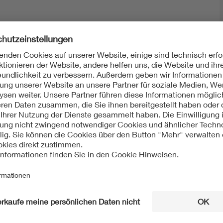
Mit unserem DKE Newsletter sind Sie immer top infor
fassen wir die wichtigsten Entwicklungen in der N
berichten wir über aktuelle Arbeitsergebnisse, Publi
informieren wir Sie bereits frühzeitig über zukünftig