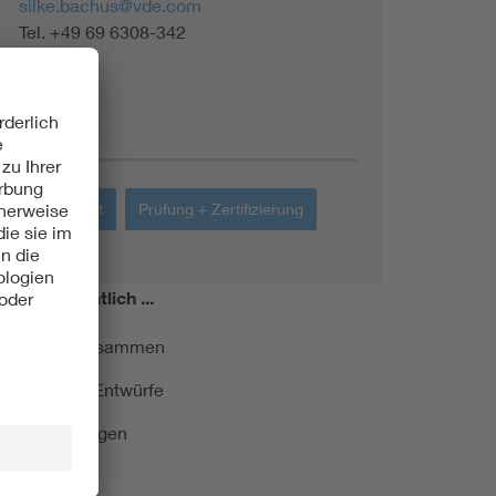
silke.bachus@vde.com
Tel. +49 69 6308-342
Themen
Sicherheit
Prüfung + Zertifizierung
miert!
Monatlich ...
ormung kurz zusammen
kationen und Entwürfe
e Veranstaltungen