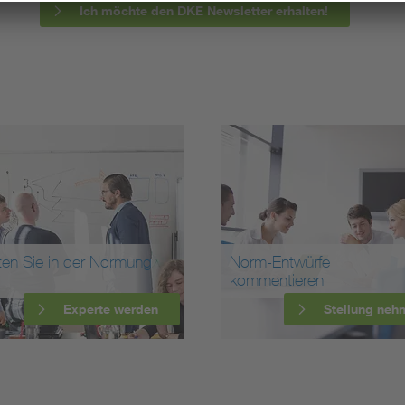
Ich möchte den DKE Newsletter erhalten!
ten Sie in der Normung
Norm-Entwürfe
kommentieren
Experte werden
Stellung neh