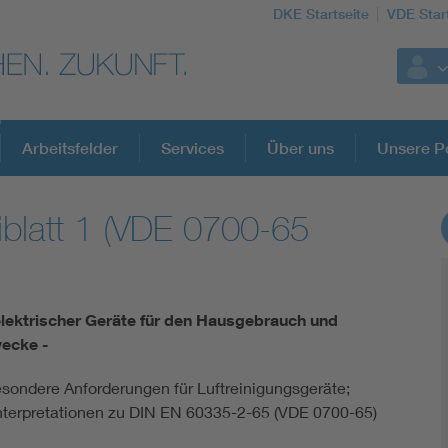
DKE Startseite
VDE Star
Arbeitsfelder
Services
Über uns
Unsere Po
blatt 1 (VDE 0700-65
DKE Fachinformationen im Kontext der No
Blitzschutz: DIN EN 62305 in der Übersicht
elektrischer Geräte für den Hausgebrauch und
wecke -
Circular Economy für mehr Ressourceneffizienz
Besondere Anforderungen für Luftreinigungsgeräte;
Cybersecurity in der Industrieautomatisierung
 Interpretationen zu DIN EN 60335-2-65 (VDE 0700-65)