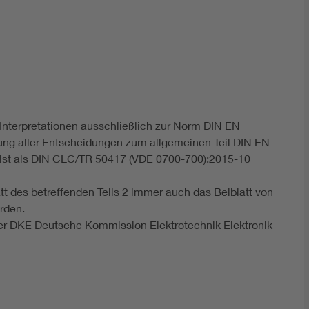
DIN VDE 0100 für sichere Elektroinstallationen
Elektrofachkraft (EFK)
 Interpretationen ausschließlich zur Norm DIN EN
ng aller Entscheidungen zum allgemeinen Teil DIN EN
2 ist als DIN CLC/TR 50417 (VDE 0700-700):2015-10
 des betreffenden Teils 2 immer auch das Beiblatt von
rden.
der DKE Deutsche Kommission Elektrotechnik Elektronik