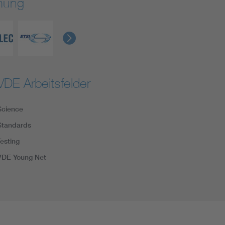
rmung
VDE Arbeitsfelder
Science
Standards
Testing
VDE Young Net