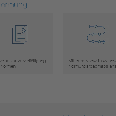
Normung
 dem Know-How unserer
Arbeitsergebnisse
mungsroadmaps ans …