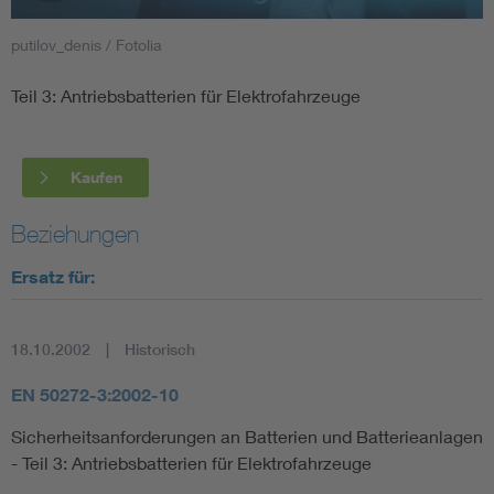
putilov_denis / Fotolia
Smart Cities
Teil 3: Antriebsbatterien für Elektrofahrzeuge
DKE Fachinformationen im Kontext der Normung
Blitzschutz: DIN EN 62305 in der Übersicht
Funk
Kaufen
Circular Economy für mehr Ressourceneffizienz
Gle
Beziehungen
Ersatz für:
Cybersecurity in der Industrieautomatisierung
Inst
18.10.2002
Historisch
DIN VDE 0100 für sichere Elektroinstallationen
Nied
EN 50272-3:2002-10
Elektrofachkraft (EFK)
Not-
Sicherheitsanforderungen an Batterien und Batterieanlagen
- Teil 3: Antriebsbatterien für Elektrofahrzeuge