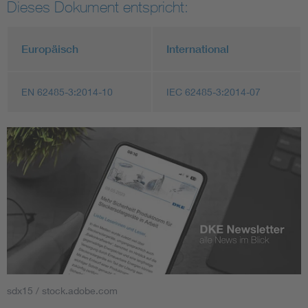
Dieses Dokument entspricht:
Europäisch
International
EN 62485-3:2014-10
IEC 62485-3:2014-07
sdx15 / stock.adobe.com