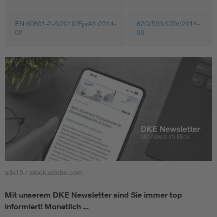
EN 60601-2-8:2010/FprA1:2014-
62C/593/CDV:2014-
08
08
sdx15 / stock.adobe.com
Mit unserem DKE Newsletter sind Sie immer top
informiert!
Monatlich ...