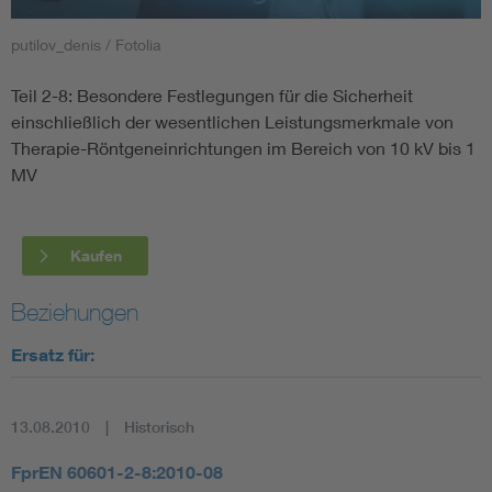
putilov_denis / Fotolia
Smart Cities
Teil 2-8: Besondere Festlegungen für die Sicherheit
DKE Fachinformationen im Kontext der Normung
einschließlich der wesentlichen Leistungsmerkmale von
Therapie-Röntgeneinrichtungen im Bereich von 10 kV bis 1
Blitzschutz: DIN EN 62305 in der Übersicht
Funk
MV
Circular Economy für mehr Ressourceneffizienz
Gle
Kaufen
Cybersecurity in der Industrieautomatisierung
Inst
Beziehungen
DIN VDE 0100 für sichere Elektroinstallationen
Nied
Ersatz für:
Elektrofachkraft (EFK)
Not-
13.08.2010
Historisch
FprEN 60601-2-8:2010-08