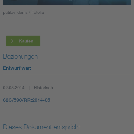
putilov_denis / Fotolia
Smart Cities
DKE Fachinformationen im Kontext der Normung
Kaufen
Blitzschutz: DIN EN 62305 in der Übersicht
Funk
Beziehungen
Circular Economy für mehr Ressourceneffizienz
Gle
Entwurf war:
Cybersecurity in der Industrieautomatisierung
Inst
02.05.2014
Historisch
DIN VDE 0100 für sichere Elektroinstallationen
Nied
62C/590/RR:2014-05
Elektrofachkraft (EFK)
Not-
Dieses Dokument entspricht: