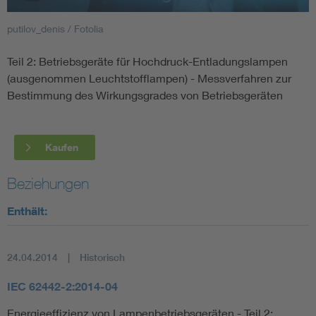
putilov_denis / Fotolia
Smart Cities
Teil 2: Betriebsgeräte für Hochdruck-Entladungslampen
DKE Fachinformationen im Kontext der Normung
(ausgenommen Leuchtstofflampen) - Messverfahren zur
Bestimmung des Wirkungsgrades von Betriebsgeräten
Blitzschutz: DIN EN 62305 in der Übersicht
Funk
Circular Economy für mehr Ressourceneffizienz
Gle
Kaufen
Beziehungen
Cybersecurity in der Industrieautomatisierung
Inst
Enthält:
DIN VDE 0100 für sichere Elektroinstallationen
Nied
24.04.2014
Historisch
Elektrofachkraft (EFK)
Not-
IEC 62442-2:2014-04
Energieeffizienz von Lampenbetriebsgeräten - Teil 2: