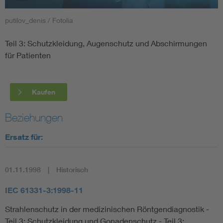
putilov_denis / Fotolia
Smart Cities
Teil 3: Schutzkleidung, Augenschutz und Abschirmungen
DKE Fachinformationen im Kontext der Normung
für Patienten
Blitzschutz: DIN EN 62305 in der Übersicht
Funk
Kaufen
Circular Economy für mehr Ressourceneffizienz
Gle
Beziehungen
Cybersecurity in der Industrieautomatisierung
Inst
Ersatz für:
DIN VDE 0100 für sichere Elektroinstallationen
Nied
01.11.1998
Historisch
Elektrofachkraft (EFK)
Not-
IEC 61331-3:1998-11
Strahlenschutz in der medizinischen Röntgendiagnostik -
Teil 3: Schutzkleidung und Gonadenschutz - Teil 3: