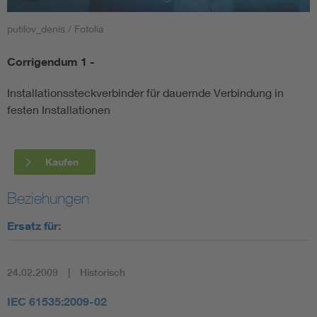
putilov_denis / Fotolia
Smart Cities
Corrigendum 1 -
DKE Fachinformationen im Kontext der Normung
Installationssteckverbinder für dauernde Verbindung in
Blitzschutz: DIN EN 62305 in der Übersicht
Funk
festen Installationen
Circular Economy für mehr Ressourceneffizienz
Gle
Kaufen
Cybersecurity in der Industrieautomatisierung
Inst
Beziehungen
Ersatz für:
DIN VDE 0100 für sichere Elektroinstallationen
Nied
Elektrofachkraft (EFK)
Not-
24.02.2009
Historisch
IEC 61535:2009-02