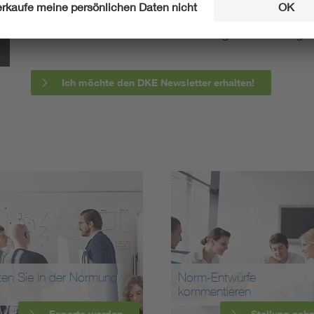
berichten wir über aktuelle Arbeitsergebnisse, Publi
informieren wir Sie bereits frühzeitig über zukünftig
Ich möchte den DKE Newsletter erhalten!
ten Sie in der Normung
Norm-Entwürfe
kommentieren
Experte werden
Stellung neh