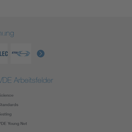
rmung
VDE Arbeitsfelder
Science
Standards
Testing
VDE Young Net