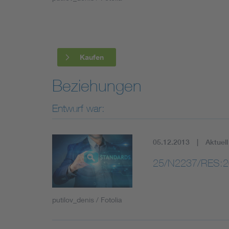
Industry
Living
Kaufen
Mobility
Beziehungen
Smart Cities
Entwurf war:
05.12.2013
Aktuell
25/N2237/RES:2
putilov_denis / Fotolia