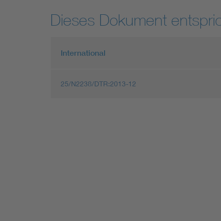
Dieses Dokument entspric
International
25/N2238/DTR:2013-12