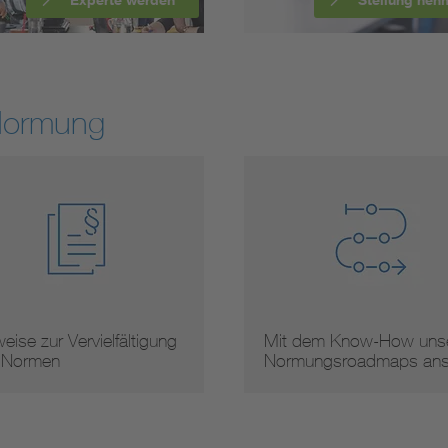
Normung
eise zur Vervielfältigung
Mit dem Know-How unse
 Normen
Normungsroadmaps an