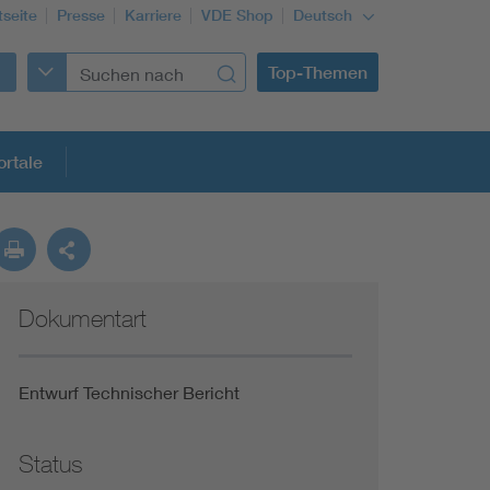
tseite
Presse
Karriere
VDE Shop
Deutsch
Top-Themen
rtale
rmung
Dokumentart
Funktionale Sicherheit schützt den Menschen
Gleichstromanwendungen im Wachstum
Entwurf Technischer Bericht
Installation und Betrieb von Mini-PV-Anlagen
Status