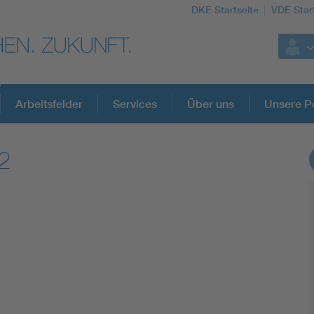
DKE Startseite
VDE Star
Arbeitsfelder
Services
Über uns
Unsere Po
2
DKE Fachinformationen im Kontext der No
Blitzschutz: DIN EN 62305 in der Übersicht
Circular Economy für mehr Ressourceneffizienz
Cybersecurity in der Industrieautomatisierung