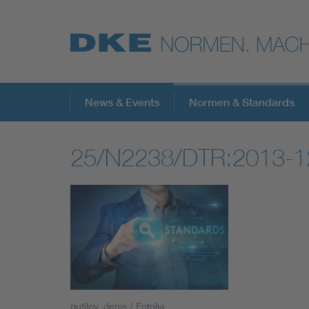
Top-Themen
News & Events
Normen & Standards
25/N2238/DTR:2013-1
VDE Fokusthemen
Digital Security
Energy
Health
putilov_denis / Fotolia