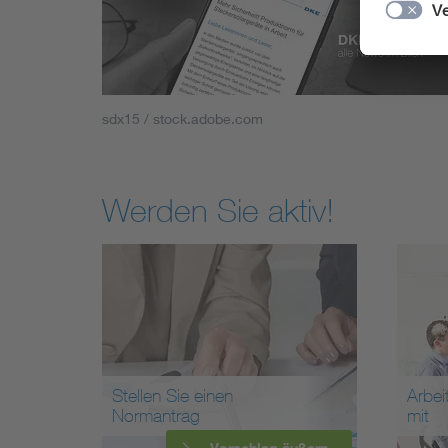
sdx15 / stock.adobe.com
Werden Sie aktiv!
Stellen Sie einen
Arbei
Normantrag
mit
Vorschlag äußern