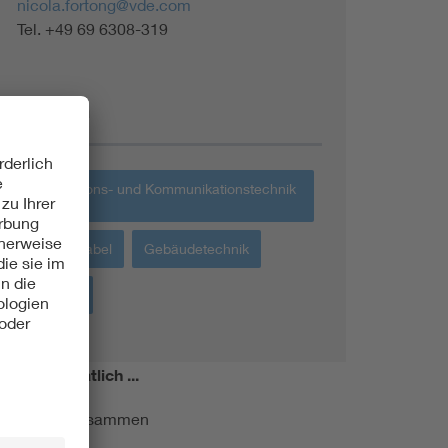
nicola.fortong@vde.com
Tel. +49 69 6308-319
Themen
Informations- und Kommunikationstechnik
IKT
Energiekabel
Gebäudetechnik
IT-Netze
miert!
Monatlich ...
ormung kurz zusammen