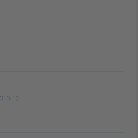
DIN VDE 0100 für sichere Elektroinstallationen
Elektrofachkraft (EFK)
013-12