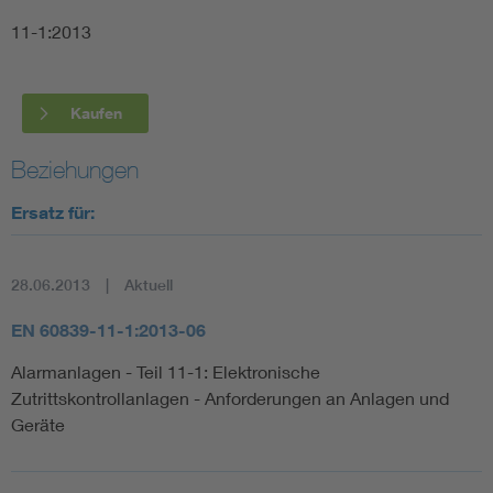
11-1:2013
Smart Cities
DKE Fachinformationen im Kontext der Normung
Kaufen
Blitzschutz: DIN EN 62305 in der Übersicht
Funk
Beziehungen
Ersatz für:
Circular Economy für mehr Ressourceneffizienz
Gle
28.06.2013
Aktuell
Cybersecurity in der Industrieautomatisierung
Inst
EN 60839-11-1:2013-06
DIN VDE 0100 für sichere Elektroinstallationen
Nied
Alarmanlagen - Teil 11-1: Elektronische
Zutrittskontrollanlagen - Anforderungen an Anlagen und
Elektrofachkraft (EFK)
Not-
Geräte