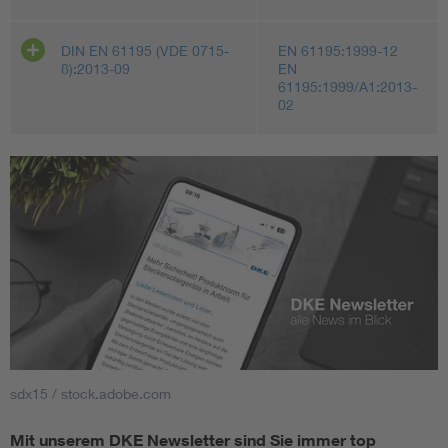
DIN EN 61195 (VDE 0715-
EN 61195:1999-12
8):2013-09
EN
61195:1999/A1:2013-
02
sdx15 / stock.adobe.com
Mit unserem DKE Newsletter sind Sie immer top