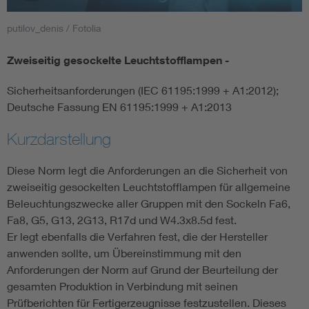
putilov_denis / Fotolia
Smart Cities
Zweiseitig gesockelte Leuchtstofflampen -
DKE Fachinformationen im Kontext der Normung
Sicherheitsanforderungen (IEC 61195:1999 + A1:2012);
Blitzschutz: DIN EN 62305 in der Übersicht
Funk
Deutsche Fassung EN 61195:1999 + A1:2013
Kurzdarstellung
Circular Economy für mehr Ressourceneffizienz
Gle
Diese Norm legt die Anforderungen an die Sicherheit von
Cybersecurity in der Industrieautomatisierung
Inst
zweiseitig gesockelten Leuchtstofflampen für allgemeine
Beleuchtungszwecke aller Gruppen mit den Sockeln Fa6,
Fa8, G5, G13, 2G13, R17d und W4.3x8.5d fest.
DIN VDE 0100 für sichere Elektroinstallationen
Nied
Er legt ebenfalls die Verfahren fest, die der Hersteller
anwenden sollte, um Übereinstimmung mit den
Elektrofachkraft (EFK)
Not-
Anforderungen der Norm auf Grund der Beurteilung der
gesamten Produktion in Verbindung mit seinen
Prüfberichten für Fertigerzeugnisse festzustellen. Dieses