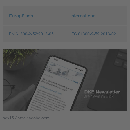
Europäisch
International
EN 61300-2-52:2013-05
IEC 61300-2-52:2013-02
sdx15 / stock.adobe.com