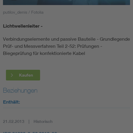
putilov_denis / Fotolia
Smart Cities
Lichtwellenleiter -
DKE Fachinformationen im Kontext der Normung
Verbindungselemente und passive Bauteile - Grundlegende
Blitzschutz: DIN EN 62305 in der Übersicht
Funk
Prüf- und Messverfahren Teil 2-52: Prüfungen -
Biegeprüfung für konfektionierte Kabel
Circular Economy für mehr Ressourceneffizienz
Gle
Kaufen
Cybersecurity in der Industrieautomatisierung
Inst
Beziehungen
DIN VDE 0100 für sichere Elektroinstallationen
Nied
Enthält:
Elektrofachkraft (EFK)
Not-
21.02.2013
Historisch