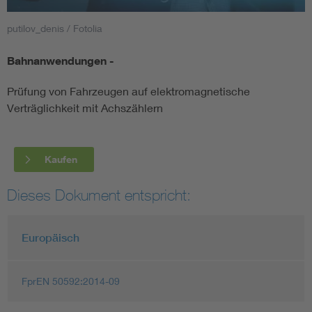
putilov_denis / Fotolia
Smart Cities
Bahnanwendungen -
DKE Fachinformationen im Kontext der Normung
Prüfung von Fahrzeugen auf elektromagnetische
Blitzschutz: DIN EN 62305 in der Übersicht
Funk
Verträglichkeit mit Achszählern
Circular Economy für mehr Ressourceneffizienz
Gle
Kaufen
Cybersecurity in der Industrieautomatisierung
Inst
Dieses Dokument entspricht:
DIN VDE 0100 für sichere Elektroinstallationen
Nied
Europäisch
Elektrofachkraft (EFK)
Not-
FprEN 50592:2014-09